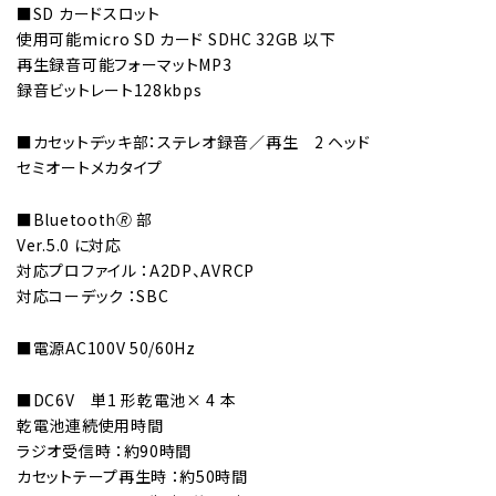
■SD カードスロット
使用可能micro SD カード SDHC 32GB 以下
再生録音可能フォーマットMP3
録音ビットレート128kbps
■カセットデッキ部：ステレオ録音／再生 2 ヘッド
セミオートメカタイプ
■Bluetooth🄬 部
Ver.5.0 に対応
対応プロファイル ：A2DP、AVRCP
対応コーデック ：SBC
■電源AC100V 50/60Hz
■DC6V 単1 形乾電池× 4 本
乾電池連続使用時間
ラジオ受信時 ：約90時間
カセットテープ再生時 ：約50時間