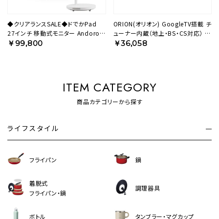
◆クリアランスSALE◆ドでかPad
ORION(オリオン) GoogleTV搭載 チ
27インチ 移動式モニター Andoroid
ューナー内蔵（地上・BS・CS対応） ス
タブレット 大画面 KFD-271U 【AVT】
マートテレビ ホワイト 24v型 ハイビ
￥99,800
￥36,058
ジョン OLS24WD10S 【AVT】
ITEM CATEGORY
商品カテゴリーから探す
ライフスタイル
フライパン
鍋
着脱式
調理器具
フライパン・鍋
ボトル
タンブラー・マグカップ