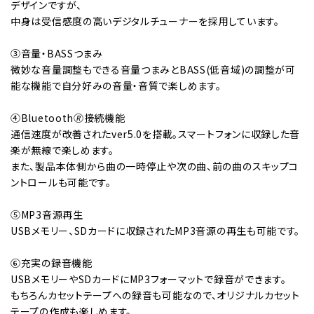
デザインですが、
中身は受信感度の高いデジタルチューナーを採用しています。
③音量・BASSつまみ
微妙な音量調整もできる音量つまみとBASS(低音域)の調整が可
能な機能で自分好みの音量・音質で楽しめます。
④Bluetooth🄬接続機能
通信速度が改善されたver5.0を搭載。スマートフォンに収録した音
楽が無線で楽しめます。
また、製品本体側から曲の一時停止や次の曲、前の曲のスキップコ
ントロールも可能です。
⑤MP3音源再生
USBメモリー、SDカードに収録されたMP3音源の再生も可能です。
⑥充実の録音機能
USBメモリーやSDカードにMP3フォーマットで録音ができます。
もちろんカセットテープへの録音も可能なので、オリジナルカセット
テープの作成も楽しめます。