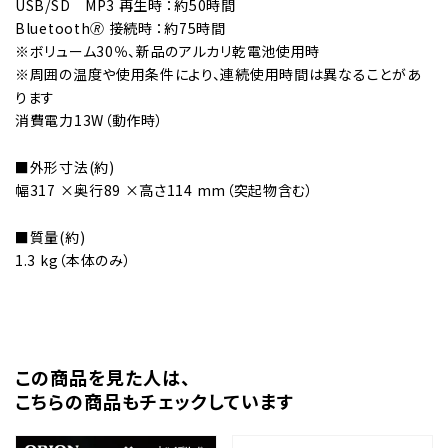
USB/SD MP3 再生時 ：約50時間
Bluetooth🄬 接続時 ：約75時間
※ボリューム30％、新品のアルカリ乾電池使用時
※周囲の温度や使用条件により、連続使用時間は異なることがあ
ります
消費電力13W（動作時）
■外形寸法(約)
幅317 ×奥行89 ×高さ114 mm（突起物含む）
■質量(約)
1.3 kg（本体のみ）
この商品を⾒た⼈は、
こちらの商品もチェックしています