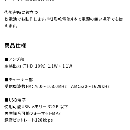
⑦災害時に役立つ
乾電池でも動作します。単1形乾電池4本で電源の無い場所でも使
えます。
商品仕様
■アンプ部
定格出力（THD：10%） 1.1W + 1.1W
■チューナー部
受信周波数FM：76.0～108.0MHz AM：530～1629kHz
■USB端子
使用可能USB メモリー 32GB 以下
再生録音可能フォーマットMP3
録音ビットレート128kbps