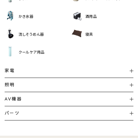
かき氷器
酒用品
流しそうめん器
寝具
クールケア用品
家電
扇風機
サーキュレーター
照明
シーリングライト
シーリングファンライト
AV機器
加湿器・空気清浄機
ディフューザー
テレビ
ディスプレイ
パーツ
LED電球・LED直管・
ペンダントライト
デスクライト
暖房機
掃除機
ライフスタイル
家電
オーディオ
その他
調理家電
生活家電