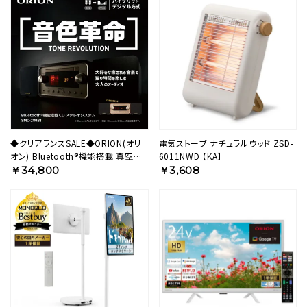
◆クリアランスSALE◆ORION(オリ
電気ストーブ ナチュラルウッド ZSD-
オン) Bluetooth®機能搭載 真空管
6011NWD 【KA】
ハイブリッドアンプCDステレオ SMC-
￥34,800
￥3,608
280BT 【AVT】