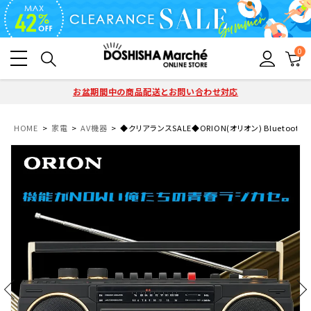
0
お盆期間中の商品配送とお問い合わせ対応
HOME
家電
AV機器
◆クリアランスSALE◆ORION(オリオン) Bluetooth&