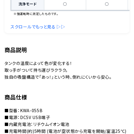
洗浄モード
○
○
※強運転時に測定したものです。
スクロールでもっと見る ▷▷
商品説明
タンクの温度によって色が変化する！
取っ手がついて持ち運びラクラク。
独自の吸盤構造で「あっ！」という時、倒れにくいから安心。
商品仕様
■型番：KWA-055B
■電源：DC5V USB端子
■内蔵充電池：リチウムイオン電池
■充電時間(約)5時間 (電池が空状態から充電を開始/室温25℃)