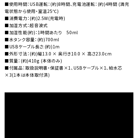
■使用時間：USB運転：(約)8時間、充電池運転：(約)4時間 (満充
電状態から使用・室温25℃)
■消費電力：(約)2.5W(充電時)
■加湿方式：超音波式
■加湿性能(約)：1時間あたり 50ml
■水タンク容量：(約)700ml
■USBケーブル長さ:(約)1m
■外形寸法：(約)幅13.0 × 奥行き10.0 × 高さ23.0cm
■質量：(約)410g (本体のみ)
■付属品：取扱説明書・保証書×1、USBケーブル×1、給水芯
×3(1本は本体取付済)