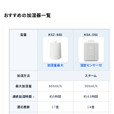
おすすめの加湿器一覧
型番
KSZ-603
KSA-501
加湿量最大
湿度センサー付
加湿方法
スチーム
最大加湿量
600ml/h
500ml/h
連続加湿時間
約5時間
約4.8時間
※
適応畳数
17畳
14畳