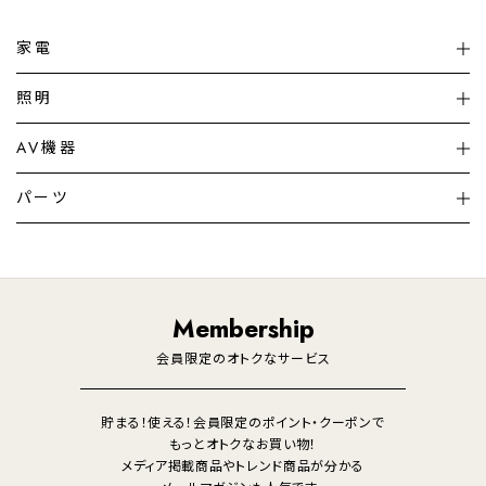
家電
扇風機
サーキュレーター
照明
シーリングライト
シーリングファンライト
AV機器
加湿器・空気清浄機
ディフューザー
テレビ
ディスプレイ
パーツ
LED電球・LED直管・
ペンダントライト
デスクライト
暖房機
掃除機
ライフスタイル
家電
オーディオ
その他
調理家電
生活家電
照明
Membership
美容・健康家電
会員限定のオトクなサービス
貯まる！使える！会員限定のポイント・クーポンで
もっとオトクなお買い物！
メディア掲載商品やトレンド商品が分かる