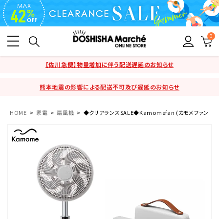
0
【佐川急便】物量増加に伴う配送遅延のお知らせ
熊本地震の影響による配送不可及び遅延のお知らせ
HOME
家電
扇風機
◆クリアランスSALE◆Kamomefan (カモメファン) +c li