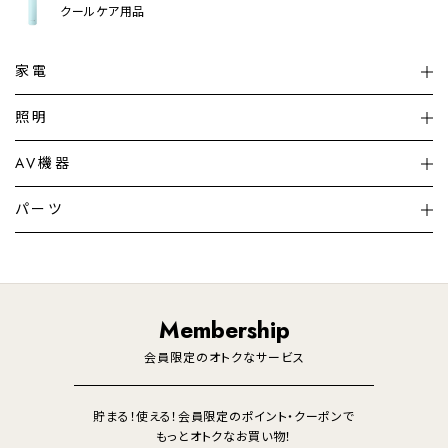
クールケア用品
家電
扇風機
サーキュレーター
照明
シーリングライト
シーリングファンライト
AV機器
加湿器・空気清浄機
ディフューザー
テレビ
ディスプレイ
パーツ
LED電球・LED直管・
ペンダントライト
デスクライト
暖房機
掃除機
ライフスタイル
家電
オーディオ
その他
調理家電
生活家電
照明
Membership
美容・健康家電
会員限定のオトクなサービス
貯まる！使える！会員限定のポイント・クーポンで
もっとオトクなお買い物！