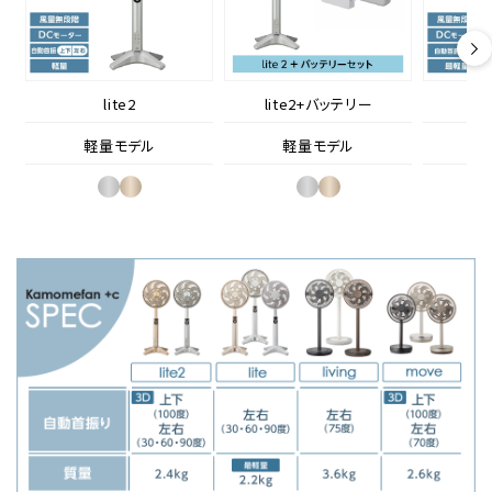
lite2
lite2+バッテリー
軽量モデル
軽量モデル
最