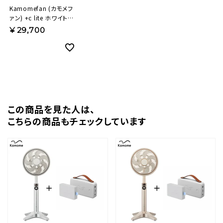
Kamomefan (カモメフ
ァン) +c lite ホワイト
扇風機 K-
¥
29,700
F25AYWH【KA】
この商品を⾒た⼈は、
こちらの商品もチェックしています