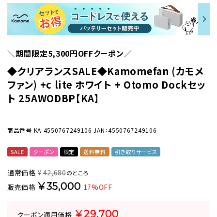
＼期間限定5,300円OFFクーポン／
◆クリアランスSALE◆Kamomefan (カモメ
ファン) +c lite ホワイト + Otomo Dockセッ
ト 25AWODBP【KA】
商品番号
KA-4550767249106
JAN：4550767249106
SALE
クーポン
限定
送料無料
引き取りサービス
通常価格
¥
42,680
のところ
¥
35,000
販売価格
17%OFF
¥
29,700
クーポン適用価格