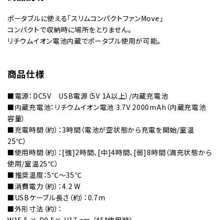
ポータブルに使える「スリムコンパクトファンMove」
コンパクトで収納時に場所をとりません。
リチウムイオン電池内蔵でポータブル使用が可能。
商品仕様
■電源：DC5V USB電源（5V 1A以上）/内蔵充電池
■内蔵充電池：リチウムイオン電池 3.7V 2000mAh（内蔵充電池
容量）
■充電時間（約）：3時間（電池が空状態から充電を開始/室温
25℃）
■使用時間（約）：[強]2時間、[中]4時間、[弱]8時間（満充状態から
使用/室温25℃）
■推奨温度：5℃～35℃
■消費電力（約）：4.2 W
■USBケーブル長さ（約）：0.7m
■外形寸法（約）：