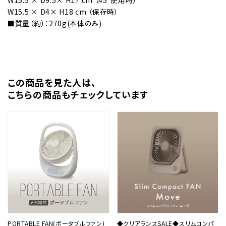
W15.5 × D9.5× H17 cm （45°使用時）
W15.5 × D4× H18 cm （保存時）
■質量（約）：270g(本体のみ)
この商品を⾒た⼈は、
こちらの商品もチェックしています
PORTABLE FAN(ポータブルファン)
◆クリアランスSALE◆スリムコンパ