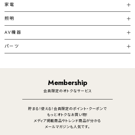
家電
扇風機
サーキュレーター
照明
シーリングライト
シーリングファンライト
AV機器
加湿器・空気清浄機
ディフューザー
テレビ
ディスプレイ
パーツ
LED電球・LED直管・
ペンダントライト
デスクライト
暖房機
掃除機
ライフスタイル
家電
オーディオ
その他
調理家電
生活家電
照明
Membership
美容・健康家電
会員限定のオトクなサービス
貯まる！使える！会員限定のポイント・クーポンで
もっとオトクなお買い物！
メディア掲載商品やトレンド商品が分かる
メールマガジンも人気です。