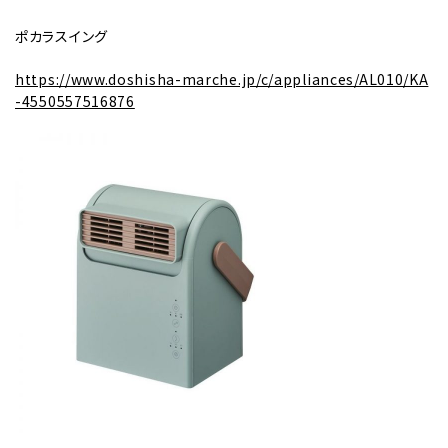
ポカラスイング
https://www.doshisha-marche.jp/c/appliances/AL010/KA
-4550557516876