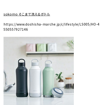
sokomo そこまで洗えるボトル
https://www.doshisha-marche.jp/c/lifestyle/LS005/HO-4
550557927146