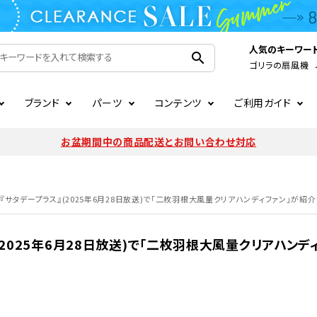
人気のキーワー
search
ゴリラの扇風機
ブランド
パーツ
コンテンツ
ご利用ガイド
家電
ook
連
ア掲載情報
お支払いについて
CIRCULIGHT
照明関連
注文確認メールの未着につい
お盆期間中の商品配送とお問い合わせ対応
扇風機
サーキュレーター
LE
後のキャンセルについて
LuminousLED
会員登録について
V『サタデープラス』(2025年6月28日放送)で「二枚羽根大風量クリアハンディファン」が紹
加湿器・空気清浄機
ディフューザー
ラッピング・熨斗について
まるでカメレオンシリーズ
日本国外への転送サービスに
(2025年6月28日放送)で「二枚羽根大風量クリアハン
暖房機
掃除機
調理家電
生活家電