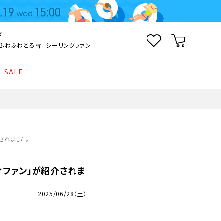
ド
ふわふわとろ雪
シーリングファン
SALE
照明
て
Kamome
返品・交換について
シーリングライト
シーリングファンライト
とろ雪かき氷器
ポイントについて
介されました。
LED電球・LED直管・
ペンダントライト
ついて
sokomo
商品価格等の表示について
デスクライト
ディファン」が紹介されま
AV機器
2025/06/28（土）
テレビ
ディスプレイ