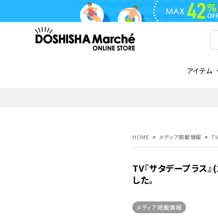
アイテム
ライフスタイル
ゴリラシリーズ
ライフスタイル関連
お知らせ
ご注文の流れ
everc
家電関
メディ
送料と
フライパン
鍋
オンドゾーン
領収書について
COREL
ご注文
HOME
メディア掲載情報
T
着脱式
調理器具
AVISTA
商品レビューについて
ORION
ギフト
フライパン・鍋
TV『サタデープラス』
ボトル
タンブラー・マグカップ
coocaa
LUMEA
した。
かき氷器
酒用品
メディア掲載情報