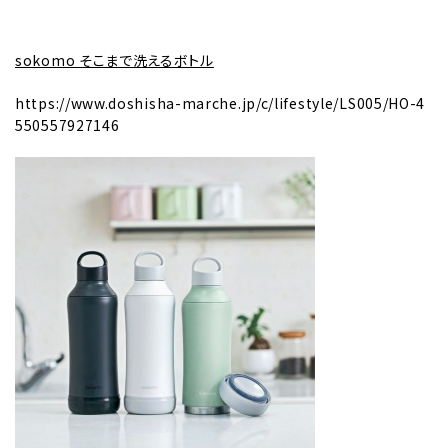
sokomo そこまで洗えるボトル
https://www.doshisha-marche.jp/c/lifestyle/LS005/HO-4
550557927146