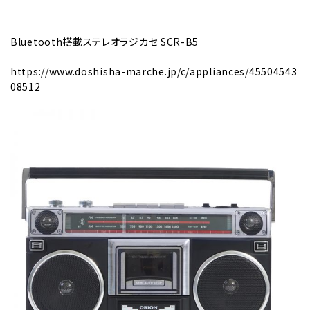
Bluetooth搭載ステレオラジカセ SCR-B5
https://www.doshisha-marche.jp/c/appliances/45504543
08512