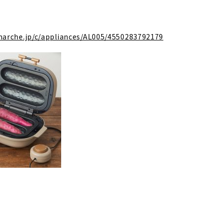
marche.jp/c/appliances/AL005/4550283792179