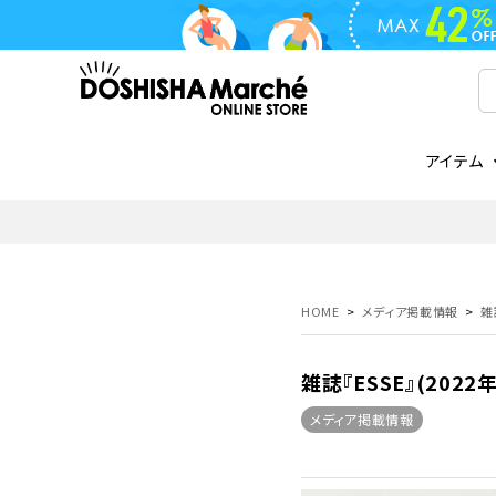
アイテム
ライフスタイル
ゴリラシリーズ
ライフスタイル関連
お知らせ
ご注文の流れ
everc
家電関
メディ
送料と
フライパン
鍋
オンドゾーン
領収書について
COREL
ご注文
HOME
メディア掲載情報
雑
着脱式
調理器具
AVISTA
商品レビューについて
ORION
ギフト
フライパン・鍋
雑誌『ESSE』(20
ボトル
タンブラー・マグカップ
coocaa
LUMEA
メディア掲載情報
かき氷器
酒用品