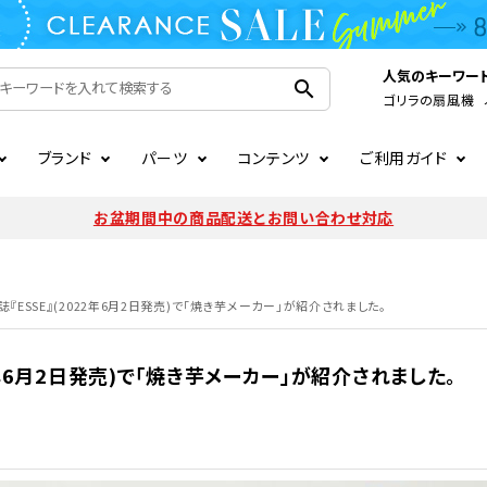
人気のキーワー
search
ゴリラの扇風機
ブランド
パーツ
コンテンツ
ご利用ガイド
家電
ook
連
ア掲載情報
お支払いについて
CIRCULIGHT
照明関連
注文確認メールの未着につい
お盆期間中の商品配送とお問い合わせ対応
扇風機
サーキュレーター
LE
後のキャンセルについて
LuminousLED
会員登録について
誌『ESSE』(2022年6月2日発売)で「焼き芋メーカー」が紹介されました。
加湿器・空気清浄機
ディフューザー
ラッピング・熨斗について
まるでカメレオンシリーズ
日本国外への転送サービスに
22年6月2日発売)で「焼き芋メーカー」が紹介されました。
暖房機
掃除機
調理家電
生活家電