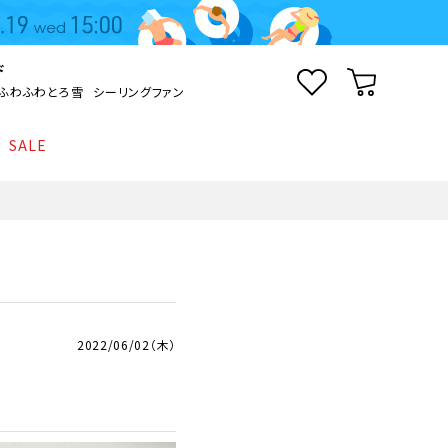
ド
ふわふわとろ雪
シーリングファン
SALE
照明
て
Kamome
返品・交換について
シーリングライト
シーリングファンライト
とろ雪かき氷器
ポイントについて
LED電球・LED直管・
ペンダントライト
ついて
sokomo
商品価格等の表示について
デスクライト
2022/06/02（木）
AV機器
テレビ
ディスプレイ