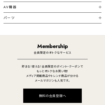
シーリングライト
シーリングファンライト
AV機器
加湿器・空気清浄機
ディフューザー
テレビ
ディスプレイ
パーツ
LED電球・LED直管・
ペンダントライト
デスクライト
暖房機
掃除機
ライフスタイル
家電
オーディオ
その他
調理家電
生活家電
照明
Membership
美容・健康家電
会員限定のオトクなサービス
貯まる！使える！会員限定のポイント・クーポンで
もっとオトクなお買い物！
メディア掲載商品やトレンド商品が分かる
メールマガジンも人気です。
無料の会員登録へ