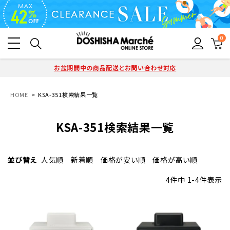
0
お盆期間中の商品配送とお問い合わせ対応
HOME
KSA-351検索結果一覧
KSA-351検索結果一覧
並び替え
人気順
新着順
価格が安い順
価格が高い順
4
件中
1
-
4
件表示