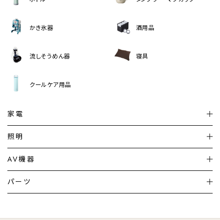
かき氷器
酒用品
流しそうめん器
寝具
クールケア用品
家電
扇風機
サーキュレーター
照明
シーリングライト
シーリングファンライト
AV機器
加湿器・空気清浄機
ディフューザー
テレビ
ディスプレイ
パーツ
LED電球・LED直管・
ペンダントライト
デスクライト
暖房機
掃除機
ライフスタイル
家電
オーディオ
その他