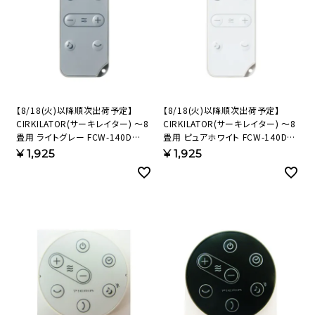
【8/18(火)以降順次出荷予定】
【8/18(火)以降順次出荷予定】
CIRKILATOR(サーキレイター) ～8
CIRKILATOR(サーキレイター) ～8
畳用 ライトグレー FCW-140D
畳用 ピュアホワイト FCW-140D
(LGY)リモコン(LGY)183917
(PWH)リモコン(PWH)
¥
1,925
¥
1,925
【KAP】
183916【KAP】