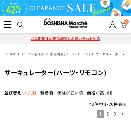
0
お盆期間中の商品配送とお問い合わせ対応
HOME
パーツ＆消耗品
家電関連(パーツ・リモコン)
サーキュレーター(パーツ
サーキュレーター(パーツ・リモコン)
並び替え
人気順
新着順
価格が安い順
価格が高い順
42
件中
1
-
20
件表示
1
2
3