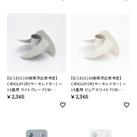
【8/18(火)以降順次出荷予定】
【8/18(火)以降順次出荷予定】
CIRKILATOR(サーキレイター) ～
CIRKILATOR(サーキレイター) ～
16畳用 ライトグレー FCW-
16畳用 ピュアホワイト FCW-
180D(LGY) 羽根(指入れ防止シー
180D(PWH) 羽根(指入れ防止シー
¥
2,365
¥
2,365
ル付)(LGY) 912624【KAP】
ル付)(PWH) 912611【KAP】