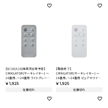
【8/18(火)以降順次出荷予定】
【取扱終了】
CIRKILATOR(サーキレイター) ～
CIRKILATOR(サーキレイター) ～
16畳用、～24畳用 ライトグレー
16畳用、～24畳用 ピュアホワイト
FCW-180D(LGY)、FCW-
リモコン(PWH) 913298 【KAP】
¥
1,925
¥
1,925
234D(LGY) リモコン(LGY)
在庫切れ
在庫切れ
913299【KAP】