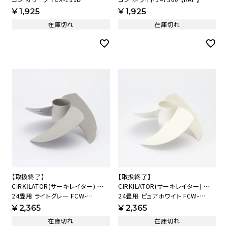
343304【KAP】
¥
1,925
¥
1,925
在庫切れ
在庫切れ
【取扱終了】
【取扱終了】
CIRKILATOR(サーキレイター) ～
CIRKILATOR(サーキレイター) ～
24畳用 ライトグレー FCW-
24畳用 ピュアホワイト FCW-
234D(LGY) 羽根(指入れ防止シー
234D(PWH) 羽根(指入れ防止シー
¥
2,365
¥
2,365
ル付)(LGY) 179352【KAP】
ル付)179337 【KAP】
在庫切れ
在庫切れ