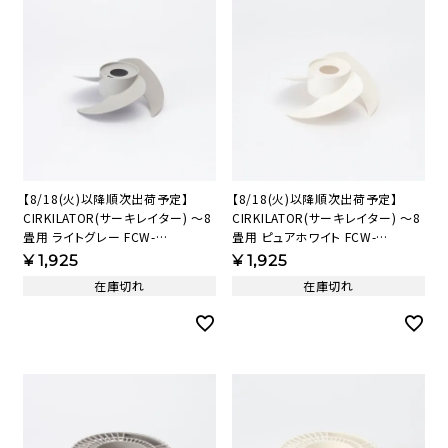
【8/18(火)以降順次出荷予定】
【8/18(火)以降順次出荷予定】
CIRKILATOR(サーキレイター) ～8
CIRKILATOR(サーキレイター) ～8
畳用 ライトグレー FCW-
畳用 ピュアホワイト FCW-
140D(LGY) 羽根(指入れ防止シー
140D(PWH) 羽根(指入れ防止シー
¥
1,925
¥
1,925
ル付)(LGY) 183873【KAP】
ル付)(PWH) 183872【KAP】
在庫切れ
在庫切れ