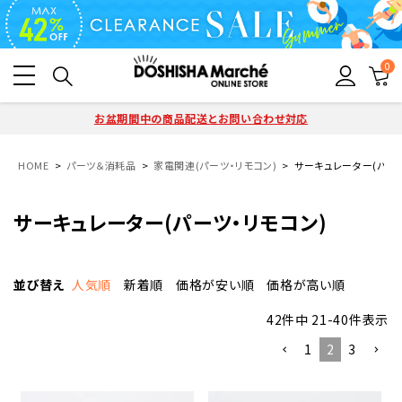
0
お盆期間中の商品配送とお問い合わせ対応
HOME
パーツ＆消耗品
家電関連(パーツ・リモコン)
サーキュレーター(パーツ
サーキュレーター(パーツ・リモコン)
並び替え
人気順
新着順
価格が安い順
価格が高い順
42
件中
21
-
40
件表示
1
2
3