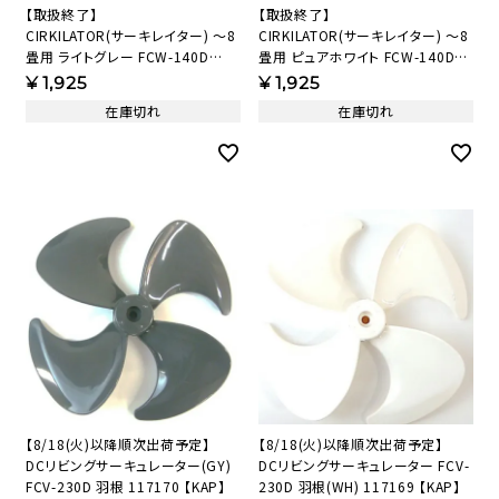
【取扱終了】
【取扱終了】
CIRKILATOR(サーキレイター) ～8
CIRKILATOR(サーキレイター) ～8
畳用 ライトグレー FCW-140D
畳用 ピュアホワイト FCW-140D
(LGY) 前ガード組品(LGY) 【KAP】
(PWH) 前ガード組品(PWH)
¥
1,925
¥
1,925
【KAP】
在庫切れ
在庫切れ
【8/18(火)以降順次出荷予定】
【8/18(火)以降順次出荷予定】
DCリビングサーキュレーター(GY)
DCリビングサーキュレーター FCV-
FCV-230D 羽根 117170 【KAP】
230D 羽根(WH) 117169 【KAP】