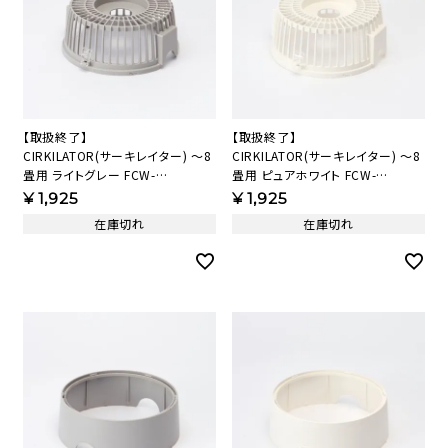
【取扱終了】
【取扱終了】
CIRKILATOR(サーキレイター) ～8
CIRKILATOR(サーキレイター) ～8
畳用 ライトグレー FCW-
畳用 ピュアホワイト FCW-
140D(LGY) 後ガード組品(ロック
140D(PWH) 後ガード組品(ロック
¥
1,925
¥
1,925
付き)(LGY) 【KAP】
付き)(PWH) 【KAP】
在庫切れ
在庫切れ