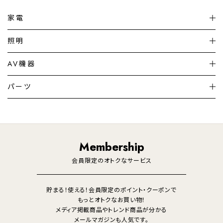
家電
扇風機
サーキュレーター
照明
シーリングライト
シーリングファンライト
AV機器
加湿器・空気清浄機
ディフューザー
テレビ
ディスプレイ
パーツ
LED電球・LED直管・
ペンダントライト
デスクライト
暖房機
掃除機
ライフスタイル
家電
オーディオ
その他
調理家電
生活家電
照明
Membership
美容・健康家電
会員限定のオトクなサービス
貯まる！使える！会員限定のポイント・クーポンで
もっとオトクなお買い物！
メディア掲載商品やトレンド商品が分かる
メールマガジンも人気です。