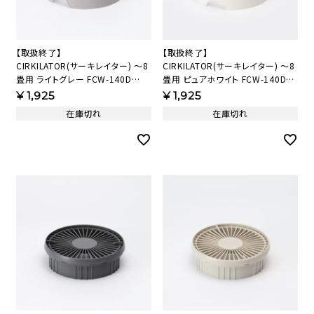
【取扱終了】
【取扱終了】
CIRKILATOR(サーキレイター) ～8
CIRKILATOR(サーキレイター) ～8
畳用 ライトグレー FCW-140D
畳用 ピュアホワイト FCW-140D
(LGY )中ガード組品(LGY) 【KAP】
(PWH) 中ガード組品(PWH)
¥
1,925
¥
1,925
【KAP】
在庫切れ
在庫切れ