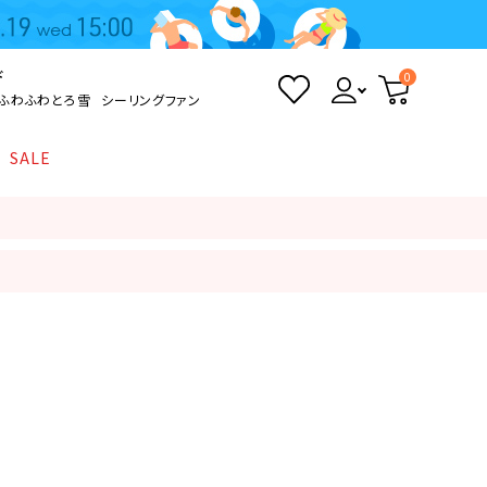
ド
0
ふわふわとろ雪
シーリングファン
SALE
照明
て
Kamome
返品・交換について
シーリングライト
シーリングファンライト
とろ雪かき氷器
ポイントについて
LED電球・LED直管・
ペンダントライト
ついて
sokomo
商品価格等の表示について
デスクライト
AV機器
テレビ
ディスプレイ