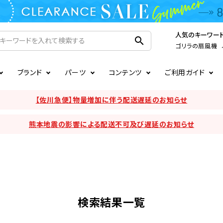
人気のキーワー
search
ゴリラの扇風機
ブランド
パーツ
コンテンツ
ご利用ガイド
家電
ook
連
ア掲載情報
お支払いについて
CIRCULIGHT
照明関連
注文確認メールの未着につい
【佐川急便】物量増加に伴う配送遅延のお知らせ
扇風機
サーキュレーター
熊本地震の影響による配送不可及び遅延のお知らせ
LE
後のキャンセルについて
LuminousLED
会員登録について
加湿器・空気清浄機
ディフューザー
ラッピング・熨斗について
まるでカメレオンシリーズ
日本国外への転送サービスに
暖房機
掃除機
検索結果一覧
調理家電
生活家電