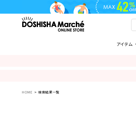
アイテム
ライフスタイル
ゴリラシリーズ
ライフスタイル関連
お知らせ
ご注文の流れ
everc
家電関
メディ
送料と
フライパン
鍋
オンドゾーン
領収書について
COREL
ご注文
着脱式
調理器具
AVISTA
商品レビューについて
ORION
ギフト
HOME
検索結果一覧
フライパン・鍋
ボトル
タンブラー・マグカップ
coocaa
LUMEA
かき氷器
酒用品