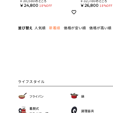
ル 6畳タイプ ライトウッド DCC-
ル 8畳タイプ ライトウッド
¥
30,580
¥
32,780
のところ
のところ
SW06EL【SH】
SW08EL【SH】
¥
24,800
¥
26,800
18%OFF
18%OFF
並び替え
人気順
新着順
価格が安い順
価格が高い順
ライフスタイル
フライパン
鍋
着脱式
調理器具