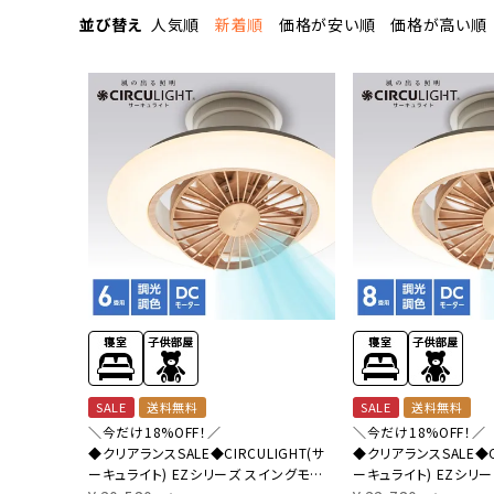
流しそうめん器
寝具
並び替え
人気順
新着順
価格が安い順
価格が高い順
クールケア用品
SALE
送料無料
SALE
送料無料
＼今だけ18%OFF！／
＼今だけ18%OFF！／
◆クリアランスSALE◆CIRCULIGHT(サ
◆クリアランスSALE◆CI
ーキュライト) EZシリーズ スイングモデ
ーキュライト) EZシリ