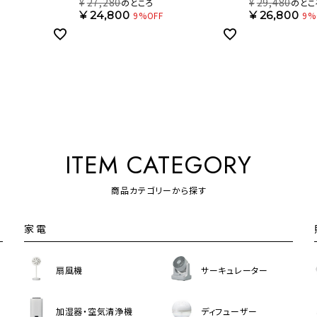
 DCC-
ル 6畳タイプ DCC-SW06EC【SH】
ル 8畳タイプ DCC
¥
27,280
¥
29,480
のところ
のとこ
¥
24,800
¥
26,800
9%OFF
9%
ITEM CATEGORY
商品カテゴリーから探す
家電
扇風機
サーキュレーター
加湿器・空気清浄機
ディフューザー