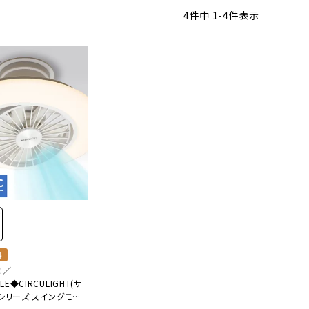
4
件中
1
-
4
件表示
オーディオ
その他
料
！／
E◆CIRCULIGHT(サ
Zシリーズ スイングモデ