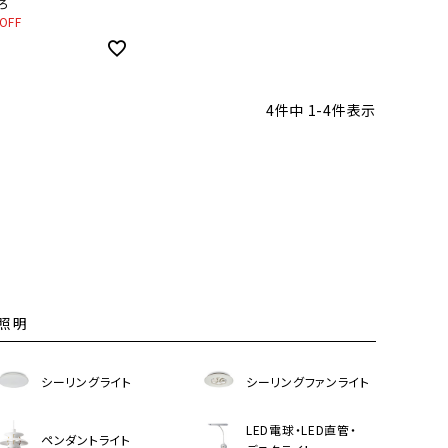
-SW08EC【SH】
ろ
OFF
4
件中
1
-
4
件表示
照明
シーリングライト
シーリングファンライト
LED電球・LED直管・
ペンダントライト