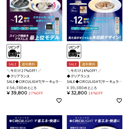
SALE
送料無料
SALE
送料無料
＼今だけ27%OFF！／
＼今だけ16%OFF！／
◆クリアランス
◆クリアランス
SALE◆CIRCULIGHT(サーキュライ
SALE◆CIRCULIGHT(サーキュライ
ト) シーリングシリーズ スイングモ
ト) シーリングシリーズ 12畳タイプ
¥
54,780
¥
39,380
のところ
のところ
デル 12畳タイプ ホワイト DCC-
ライトウッド DCC-A12CML 【SH】
¥
39,800
¥
32,800
27%OFF
16%OFF
SWA12C 【SH】