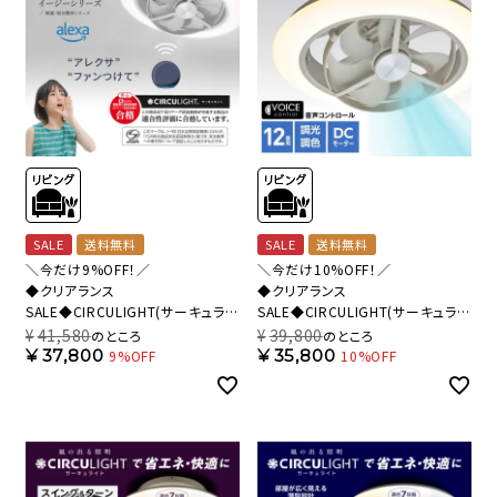
SALE
送料無料
SALE
送料無料
＼今だけ9%OFF！／
＼今だけ10%OFF！／
◆クリアランス
◆クリアランス
SALE◆CIRCULIGHT(サーキュライ
SALE◆CIRCULIGHT(サーキュライ
ト) EZシリーズ アレクサ対応 スイ
ト) EZシリーズ 音声コントロール
¥
41,580
¥
39,800
のところ
のところ
ングモデル 12畳タイプ DCC-
スイングモデル 12畳タイプ DCC-
¥
37,800
¥
35,800
9%OFF
10%OFF
SW12EA【SH】
SW12EV【SH】