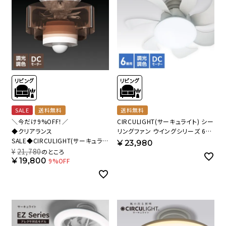
SALE
送料無料
送料無料
＼今だけ9%OFF！／
CIRCULIGHT(サーキュライト) シー
◆クリアランス
リングファン ウイングシリーズ 6畳
SALE◆CIRCULIGHT(サーキュライ
タイプ DCC-G06CM【SH】
¥
23,980
ト) HELIX(ヘリックス) DCC-B25LE
¥
21,780
のところ
【SH】
¥
19,800
9%OFF