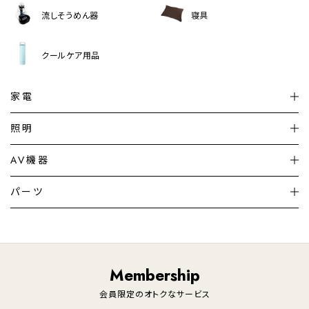
流しそうめん器
寝具
クールケア用品
家電
扇風機
サーキュレーター
照明
シーリングライト
シーリングファンライト
AV機器
加湿器・空気清浄機
ディフューザー
テレビ
ディスプレイ
パーツ
LED電球・LED直管・
ペンダントライト
デスクライト
暖房機
掃除機
ライフスタイル
家電
オーディオ
その他
調理家電
生活家電
照明
Membership
美容・健康家電
会員限定のオトクなサービス