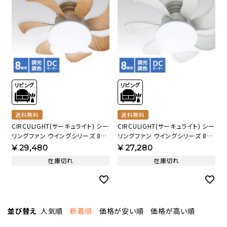
送料無料
送料無料
CIRCULIGHT(サーキュライト) シー
CIRCULIGHT(サーキュライト) シー
リングファン ウイングシリーズ 8畳
リングファン ウイングシリーズ 8畳
タイプ ライトウッド DCC-
タイプ DCC-G08CM【SH】
¥
29,480
¥
27,280
G08CML【SH】
在庫切れ
在庫切れ
並び替え
人気順
新着順
価格が安い順
価格が高い順