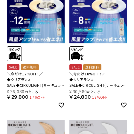
SALE
送料無料
SALE
送料無料
＼今だけ17%OFF！／
＼今だけ18%OFF！／
◆クリアランス
◆クリアランス
SALE◆CIRCULIGHT(サーキュライ
SALE◆CIRCULIGHT(サーキュライ
ト) シーリングシリーズ 12畳タイプ
ト) シーリングシリーズ 8畳タイプ
¥
36,080
¥
30,580
のところ
のところ
DCC-A12CM 【SH】
DCC-A08CM 【SH】
¥
29,800
¥
24,800
17%OFF
18%OFF