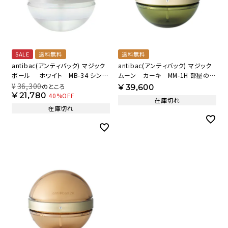
SALE
送料無料
送料無料
antibac(アンティバック) マジック
antibac(アンティバック) マジック
ボール ホワイト MB-34 シンプ
ムーン カーキ MM-1H 部屋のア
ルな王道ホワイト 【AB】
クセントになるカーキ 【AB】
¥
36,300
のところ
¥
39,600
¥
21,780
40%OFF
在庫切れ
在庫切れ