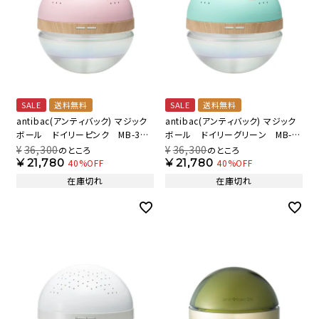
SALE
送料無料
SALE
送料無料
antibac(アンティバック) マジック
antibac(アンティバック) マジック
ボール ドイリーピンク MB-37
ボール ドイリーグリーン MB-
優しさを感じるピンクを表現 【AB】
38 高級ホテルのインテリア色を
¥
36,300
¥
36,300
のところ
のところ
【AB】
¥
21,780
¥
21,780
40%OFF
40%OFF
在庫切れ
在庫切れ