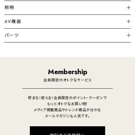
扇風機
サーキュレーター
照明
シーリングライト
シーリングファンライト
AV機器
加湿器・空気清浄機
ディフューザー
テレビ
ディスプレイ
パーツ
LED電球・LED直管・
ペンダントライト
デスクライト
暖房機
掃除機
ライフスタイル
家電
オーディオ
その他
調理家電
生活家電
照明
Membership
美容・健康家電
会員限定のオトクなサービス
貯まる！使える！会員限定のポイント・クーポンで
もっとオトクなお買い物！
メディア掲載商品やトレンド商品が分かる
メールマガジンも人気です。