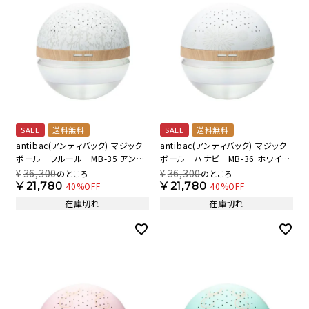
SALE
送料無料
SALE
送料無料
antibac(アンティバック) マジック
antibac(アンティバック) マジック
ボール フルール MB-35 アンテ
ボール ハナビ MB-36 ホワイト
ィバック定番柄 【AB】
基調に花火イメージの柄を載せて
¥
36,300
¥
36,300
のところ
のところ
【AB】
¥
21,780
¥
21,780
40%OFF
40%OFF
在庫切れ
在庫切れ