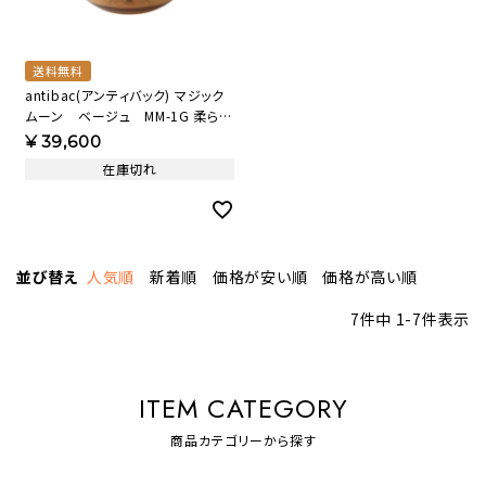
送料無料
antibac(アンティバック) マジック
ムーン ベージュ MM-1G 柔らか
な部屋の基調に合うベージュ
¥
39,600
【AB】
在庫切れ
並び替え
人気順
新着順
価格が安い順
価格が高い順
7
件中
1
-
7
件表示
ITEM CATEGORY
商品カテゴリーから探す