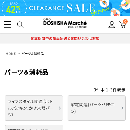
0
お盆期間中の商品配送とお問い合わせ対応
HOME
パーツ＆消耗品
パーツ＆消耗品
3
件中
1
-
3
件表示
ライフスタイル関連（ボト
家電関連(パーツ・リモコ
ルパッキン、かき氷器パー
ン)
ツ）