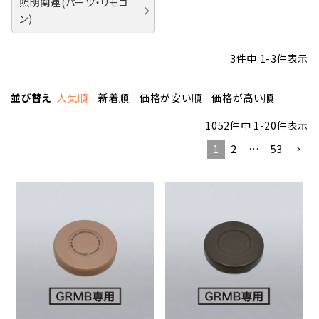
照明関連(パーツ・リモコ
ン)
3
件中
1
-
3
件表示
並び替え
人気順
新着順
価格が安い順
価格が高い順
1052
件中
1
-
20
件表示
1
2
…
53