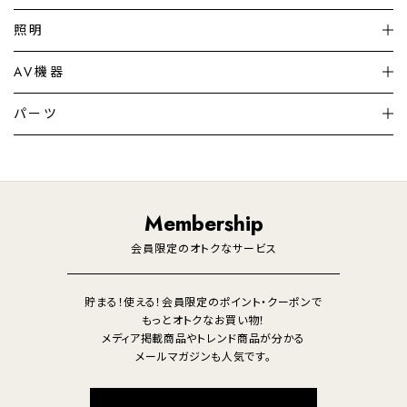
扇風機
サーキュレーター
照明
シーリングライト
シーリングファンライト
AV機器
加湿器・空気清浄機
ディフューザー
テレビ
ディスプレイ
パーツ
LED電球・LED直管・
ペンダントライト
デスクライト
暖房機
掃除機
ライフスタイル
家電
オーディオ
その他
調理家電
生活家電
照明
Membership
美容・健康家電
会員限定のオトクなサービス
貯まる！使える！会員限定のポイント・クーポンで
もっとオトクなお買い物！
メディア掲載商品やトレンド商品が分かる
メールマガジンも人気です。