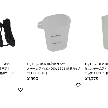
美容・健康家電
ロー対応
【8/18(火)以降順次出荷予定】
【8/18(火)以
荷予定】
スチームアイロン DSA-1502 計量カップ
ミニスチームアイロ
 電源コード
281311【KAP】
カップ 147319 【
¥
990
¥
1,375