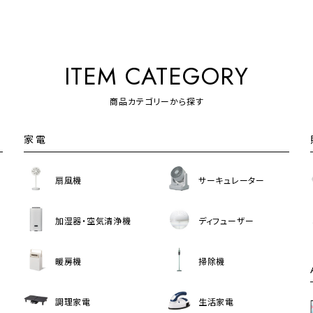
ITEM CATEGORY
商品カテゴリーから探す
家電
扇風機
サーキュレーター
加湿器・空気清浄機
ディフューザー
暖房機
掃除機
調理家電
生活家電