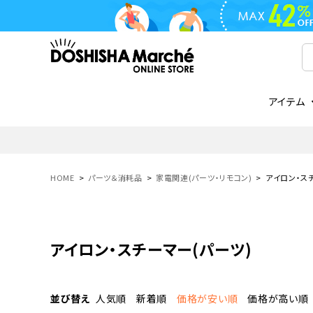
アイテム
ライフスタイル
ゴリラシリーズ
ライフスタイル関連
お知らせ
ご注文の流れ
everc
家電関
メディ
送料と
フライパン
鍋
オンドゾーン
領収書について
COREL
ご注文
HOME
パーツ＆消耗品
家電関連(パーツ・リモコン)
アイロン・スチ
着脱式
調理器具
AVISTA
商品レビューについて
ORION
ギフト
フライパン・鍋
ボトル
タンブラー・マグカップ
アイロン・スチーマー(パーツ)
coocaa
LUMEA
かき氷器
酒用品
並び替え
人気順
新着順
価格が安い順
価格が高い順