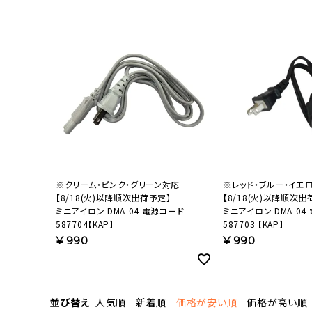
流しそうめん器
寝具
クールケア用品
※クリーム・ピンク・グリーン対応
※レッド・ブルー・イエ
【8/18(火)以降順次出荷予定】
【8/18(火)以降順次出
ミニアイロン DMA-04 電源コード
ミニアイロン DMA-04
587704【KAP】
587703 【KAP】
¥
990
¥
990
並び替え
人気順
新着順
価格が安い順
価格が高い順