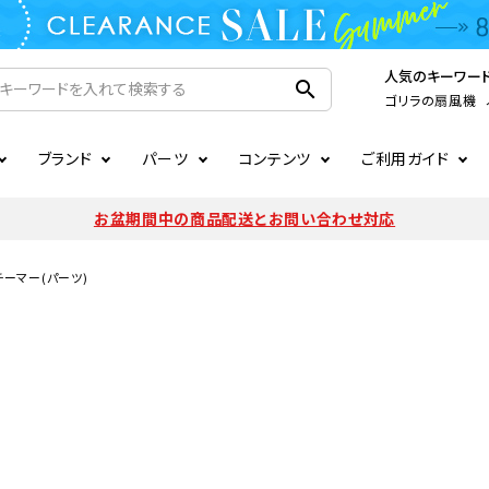
人気のキーワー
search
ゴリラの扇風機
ブランド
パーツ
コンテンツ
ご利用ガイド
家電
ook
連
ア掲載情報
お支払いについて
CIRCULIGHT
照明関連
注文確認メールの未着につい
お盆期間中の商品配送とお問い合わせ対応
扇風機
サーキュレーター
LE
後のキャンセルについて
LuminousLED
会員登録について
ーマー(パーツ)
加湿器・空気清浄機
ディフューザー
ラッピング・熨斗について
まるでカメレオンシリーズ
日本国外への転送サービスに
暖房機
掃除機
調理家電
生活家電