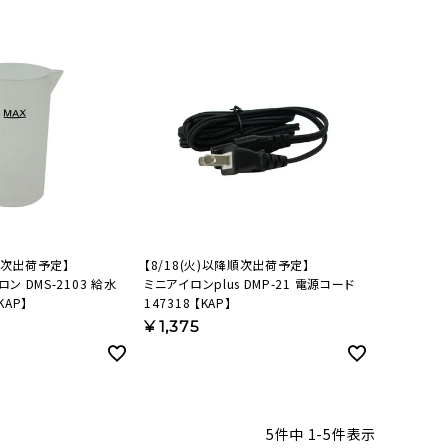
オーディオ
その他
降順次出荷予定】
【8/18(火)以降順次出荷予定】
ン DMS-2103 給水
ミニアイロンplus DMP-21 電源コード
KAP】
147318 【KAP】
¥
1,375
5
件中
1
-
5
件表示