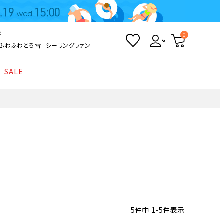
ド
0
ふわふわとろ雪
シーリングファン
SALE
照明
て
Kamome
返品・交換について
シーリングライト
シーリングファンライト
とろ雪かき氷器
ポイントについて
LED電球・LED直管・
ペンダントライト
ついて
sokomo
商品価格等の表示について
デスクライト
AV機器
テレビ
ディスプレイ
5
件中
1
-
5
件表示