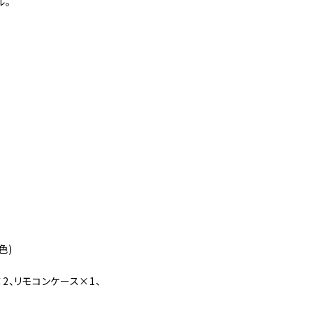
ル。
色)
2、リモコンケース×1、