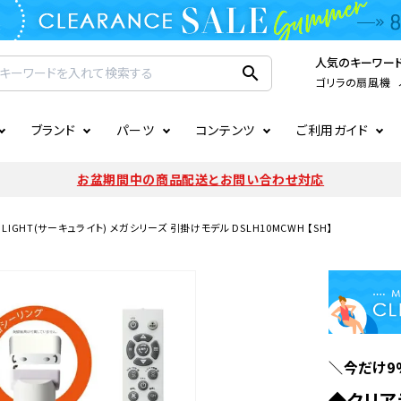
人気のキーワー
search
ゴリラの扇風機
ブランド
パーツ
コンテンツ
ご利用ガイド
家電
ook
連
ア掲載情報
お支払いについて
CIRCULIGHT
照明関連
注文確認メールの未着につい
お盆期間中の商品配送とお問い合わせ対応
扇風機
サーキュレーター
LE
後のキャンセルについて
LuminousLED
会員登録について
LIGHT(サーキュライト) メガシリーズ 引掛けモデル DSLH10MCWH 【SH】
加湿器・空気清浄機
ディフューザー
ラッピング・熨斗について
まるでカメレオンシリーズ
日本国外への転送サービスに
暖房機
掃除機
調理家電
生活家電
＼今だけ9
◆クリアラ