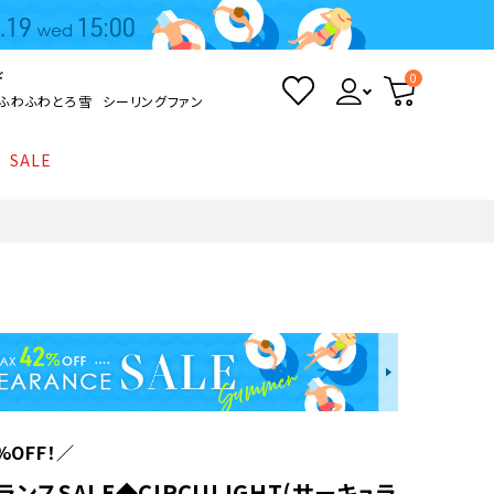
ド
0
ふわふわとろ雪
シーリングファン
SALE
照明
て
Kamome
返品・交換について
シーリングライト
シーリングファンライト
とろ雪かき氷器
ポイントについて
LED電球・LED直管・
ペンダントライト
ついて
sokomo
商品価格等の表示について
デスクライト
AV機器
%OFF！／
テレビ
ディスプレイ
ンスSALE◆CIRCULIGHT(サーキュラ