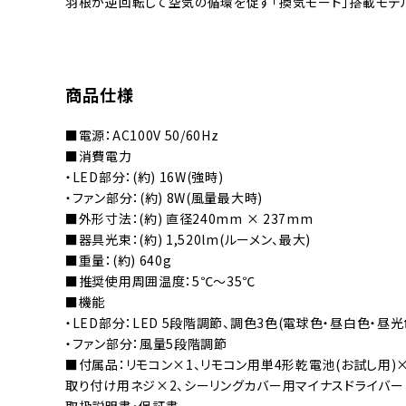
羽根が逆回転して空気の循環を促す「換気モード」搭載モデ
商品仕様
■電源：AC100V 50/60Hz
■消費電力
・LED部分：(約) 16W(強時)
・ファン部分：(約) 8W(風量最大時)
■外形寸法：(約) 直径240mm × 237mm
■器具光束：(約) 1,520lm(ルーメン、最大)
■重量：(約) 640g
■推奨使用周囲温度：5℃～35℃
■機能
・LED部分：LED 5段階調節、調色3色(電球色・昼白色・昼光
・ファン部分：風量5段階調節
■付属品：リモコン×1、リモコン用単4形乾電池(お試し用)×
取り付け用ネジ×2、シーリングカバー用マイナスドライバー
取扱説明書・保証書