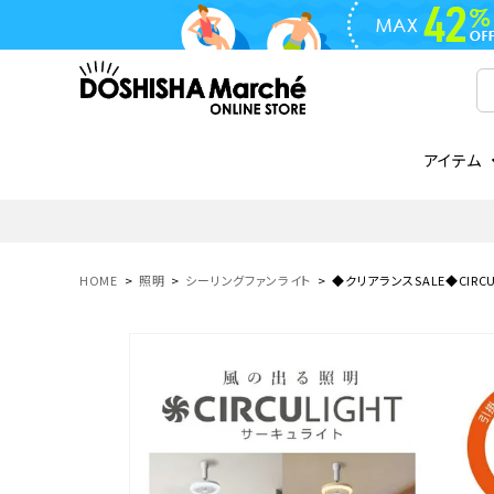
アイテム
ライフスタイル
ゴリラシリーズ
ライフスタイル関連
お知らせ
ご注文の流れ
everc
家電関
メディ
送料と
フライパン
鍋
オンドゾーン
領収書について
COREL
ご注文
HOME
照明
シーリングファンライト
◆クリアランスSALE◆CIRCU
着脱式
調理器具
AVISTA
商品レビューについて
ORION
ギフト
フライパン・鍋
ボトル
タンブラー・マグカップ
coocaa
LUMEA
かき氷器
酒用品