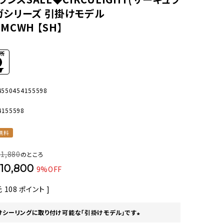
メガシリーズ 引掛けモデル
オーディオ
その他
0MCWH 【SH】
4550454155598
4155598
無料
11,880
のところ
10,800
9%OFF
元
108
ポイント ]
けシーリングに取り付け可能な「引掛けモデル」です