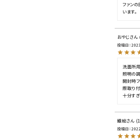
ファンの
います。
おやじ
投稿日
202
洗面所用
照明の調
開封時フ
際取り付
十分すぎ
織絵
投稿日
202