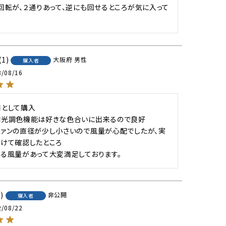
回転が、２通りあって、逆にも回せるところが気に入って
1
大阪府
男性
購入者
3/08/16
として購入

光調色機能は好きな色合いに出来るので良好

ァンの直径が少し小さいので風量が心配でしたが、実
けて確認したところ

る風量があって大変満足しております。
1
非公開
購入者
2/08/22