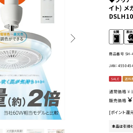
美容・健康家電
イト) 
DSLH1
商品番号
SH-
JAN：455045
SALE
送料
通常価格
¥
¥
販売価格
[ポイント還
本品は引掛