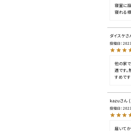
寝室に設
寝れる様
ダイスケ
投稿日
202
他の家で
適です。
すめです
kazu
投稿日
202
届いてか