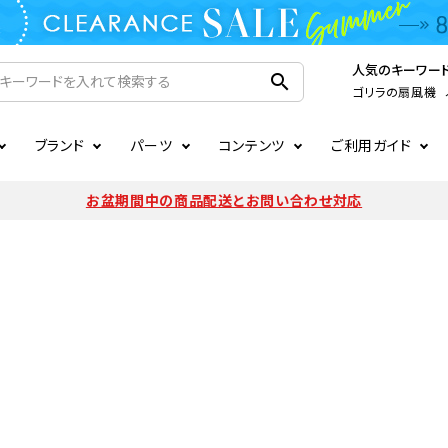
人気のキーワー
search
ゴリラの扇風機
ブランド
パーツ
コンテンツ
ご利用ガイド
家電
ook
連
ア掲載情報
お支払いについて
CIRCULIGHT
照明関連
注文確認メールの未着につい
お盆期間中の商品配送とお問い合わせ対応
扇風機
サーキュレーター
LE
後のキャンセルについて
LuminousLED
会員登録について
加湿器・空気清浄機
ディフューザー
ラッピング・熨斗について
まるでカメレオンシリーズ
日本国外への転送サービスに
暖房機
掃除機
調理家電
生活家電