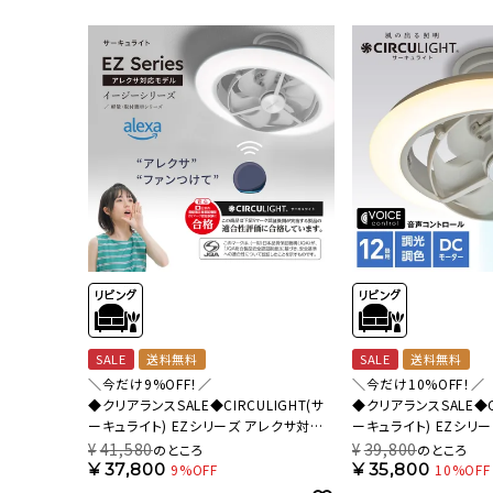
流しそうめん器
寝具
クールケア用品
SALE
送料無料
SALE
送料無料
＼今だけ9%OFF！／
＼今だけ10%OFF！／
◆クリアランスSALE◆CIRCULIGHT(サ
◆クリアランスSALE◆CI
ーキュライト) EZシリーズ アレクサ対応
ーキュライト) EZシリ
スイングモデル 12畳タイプ DCC-
ール スイングモデル 12
¥
41,580
¥
39,800
のところ
のところ
SW12EA【SH】
SW12EV【SH】
¥
37,800
¥
35,800
9%OFF
10%OFF