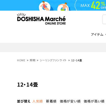
アイテム
ライフスタイル
ゴリラシリーズ
ライフスタイル関連
お知らせ
ご注文の流れ
everc
家電関
メディ
送料と
フライパン
鍋
オンドゾーン
領収書について
COREL
ご注文
HOME
照明
シーリングファンライト
12・14畳
着脱式
調理器具
AVISTA
商品レビューについて
ORION
ギフト
フライパン・鍋
ボトル
タンブラー・マグカップ
12・14畳
coocaa
LUMEA
かき氷器
酒用品
並び替え
人気順
新着順
価格が安い順
価格が高い順