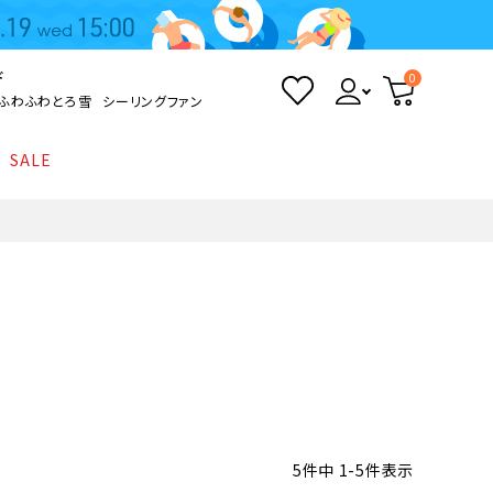
ド
0
ふわふわとろ雪
シーリングファン
SALE
照明
て
Kamome
返品・交換について
シーリングライト
シーリングファンライト
とろ雪かき氷器
ポイントについて
LED電球・LED直管・
ペンダントライト
ついて
sokomo
商品価格等の表示について
デスクライト
AV機器
テレビ
ディスプレイ
5
件中
1
-
5
件表示