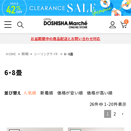
0
お盆期間中の商品配送とお問い合わせ対応
HOME
照明
シーリングライト
6・8畳
6・8畳
並び替え
人気順
新着順
価格が安い順
価格が高い順
26
件中
1
-
20
件表示
1
2