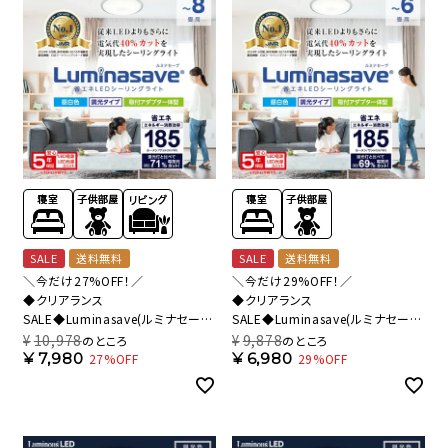
SALE
送料無料
SALE
送料無料
＼今だけ27%OFF！／
＼今だけ29%OFF！／
◆クリアランス
◆クリアランス
SALE◆Luminasave(ルミナセー
SALE◆Luminasave(ルミナセー
ブ) 省エネ LEDシーリングライト ～
ブ) 省エネ LEDシーリングライト ～
¥
10,978
¥
9,878
のところ
のところ
8畳用 調光モデル LSV-Y08DX
6畳用 調光モデル LSV-Y06DX
¥
7,980
¥
6,980
27%OFF
29%OFF
【SH】
【SH】