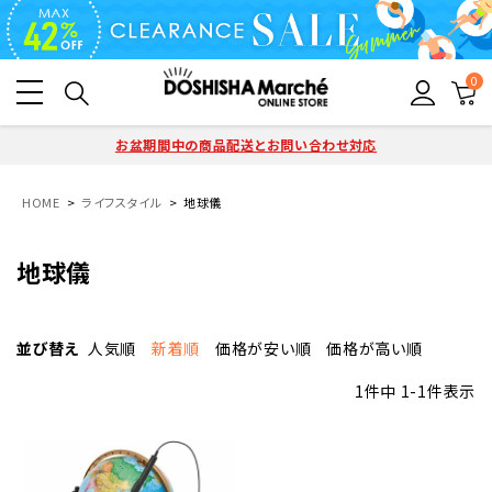
0
お盆期間中の商品配送とお問い合わせ対応
HOME
ライフスタイル
地球儀
地球儀
並び替え
人気順
新着順
価格が安い順
価格が高い順
1
件中
1
-
1
件表示