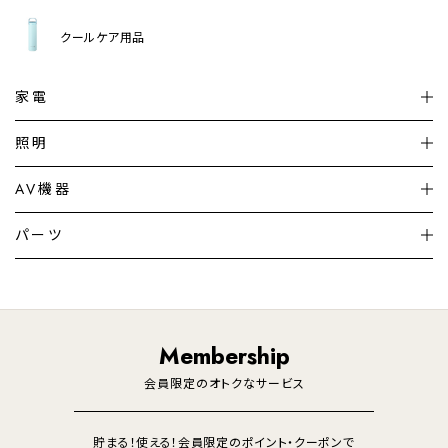
クールケア用品
家電
扇風機
サーキュレーター
照明
シーリングライト
シーリングファンライト
AV機器
加湿器・空気清浄機
ディフューザー
テレビ
ディスプレイ
パーツ
LED電球・LED直管・
ペンダントライト
デスクライト
暖房機
掃除機
ライフスタイル
家電
オーディオ
その他
調理家電
生活家電
照明
Membership
美容・健康家電
会員限定のオトクなサービス
貯まる！使える！会員限定のポイント・クーポンで