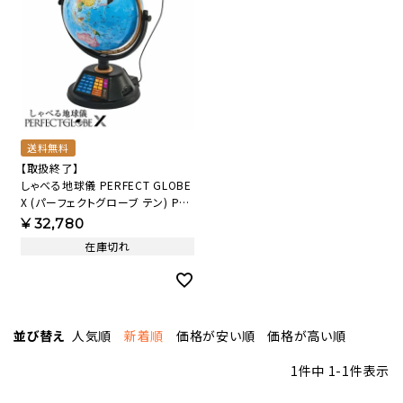
送料無料
【取扱終了】
しゃべる地球儀 PERFECT GLOBE
X (パーフェクトグローブ テン) PG-
X23 【AVT】
¥
32,780
在庫切れ
並び替え
人気順
新着順
価格が安い順
価格が高い順
1
件中
1
-
1
件表示