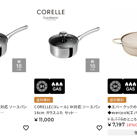
美容・健康家電
送料無料
送料無料
IH対応 ソースパン
CORELLE(コレール) IH対応 ソースパン
◆エバークック
ト
16cm ガラスふた セット
◆evercook(
CSS16SVWL【HO】
鍋 24cm アイボ
¥
8,778
のとこ
¥
11,000
¥
7,197
18%O