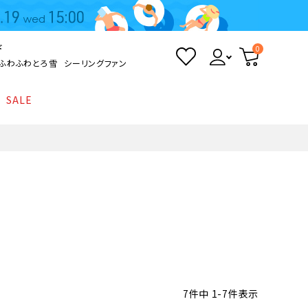
ド
0
ふわふわとろ雪
シーリングファン
SALE
照明
て
Kamome
返品・交換について
シーリングライト
シーリングファンライト
とろ雪かき氷器
ポイントについて
LED電球・LED直管・
ペンダントライト
ついて
sokomo
商品価格等の表示について
デスクライト
AV機器
テレビ
ディスプレイ
7
件中
1
-
7
件表示