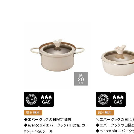
送料無料
送料無料
◆エバークックの日限定価格
＼エバークックの日！18
◆evercook(エバークック) IH対応 カレ
◆エバークックの日限
ー・シチュー鍋 20cm アイボリー 500日
◆evercook(エバーク
¥
8,778
のところ