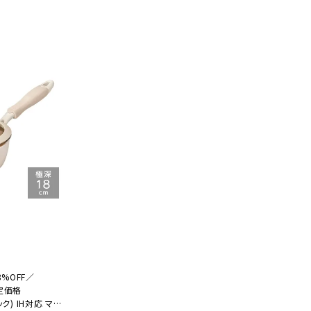
%OFF／
定価格
ック) IH対応 マル