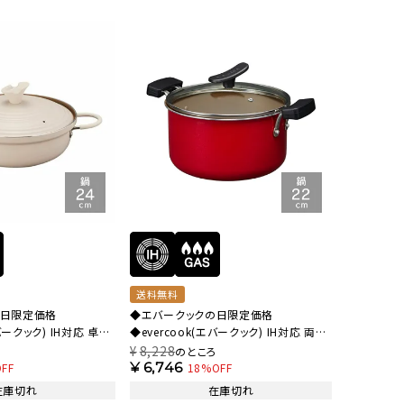
オーディオ
その他
送料無料
の日限定価格
◆エバークックの日限定価格
エバークック) IH対応 卓上
◆evercook(エバークック) IH対応 両手
リー【HO】
鍋 22cmレッド 1年保証 EARYK22RD
¥
8,228
ろ
のところ
【HO】
¥
6,746
FF
18%OFF
在庫切れ
在庫切れ