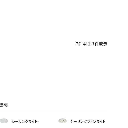
7
件中
1
-
7
件表示
照明
シーリングライト
シーリングファンライト