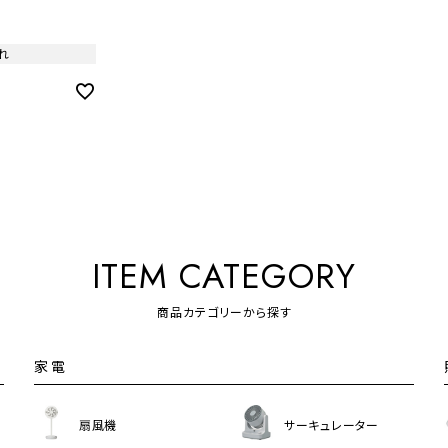
m アイボリー
【HO】
れ
ITEM CATEGORY
商品カテゴリーから探す
家電
扇風機
サーキュレーター