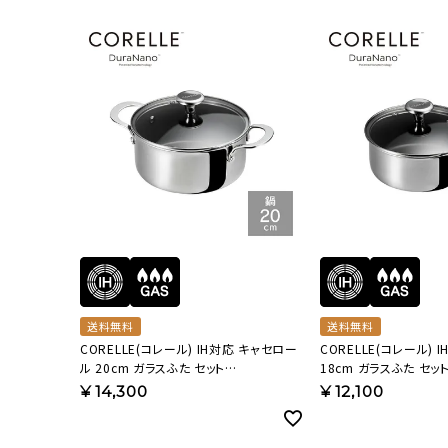
流しそうめん器
寝具
クールケア用品
送料無料
送料無料
CORELLE(コレール) IH対応 キャセロー
CORELLE(コレール) 
ル 20cm ガラスふた セット
18cm ガラスふた セッ
CSC20SVWL【HO】
CSS18SVWL【HO】
¥
14,300
¥
12,100