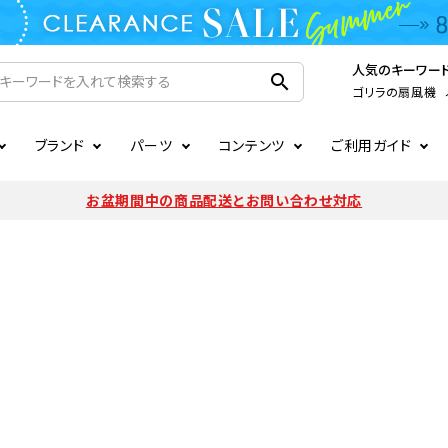
人気のキーワー
search
ゴリラの扇風機
ブランド
パーツ
コンテンツ
ご利用ガイド
家電
ook
連
ア掲載情報
お支払いについて
CIRCULIGHT
照明関連
注文確認メールの未着につい
お盆期間中の商品配送とお問い合わせ対応
扇風機
サーキュレーター
LE
後のキャンセルについて
LuminousLED
会員登録について
加湿器・空気清浄機
ディフューザー
ラッピング・熨斗について
まるでカメレオンシリーズ
日本国外への転送サービスに
暖房機
掃除機
調理家電
生活家電