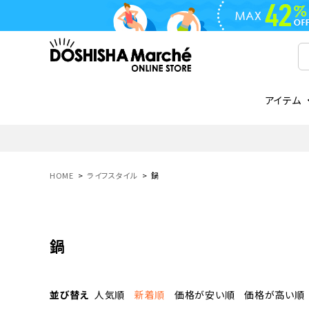
アイテム
ライフスタイル
ゴリラシリーズ
ライフスタイル関連
お知らせ
ご注文の流れ
everc
家電関
メディ
送料と
フライパン
鍋
オンドゾーン
領収書について
COREL
ご注文
HOME
ライフスタイル
鍋
着脱式
調理器具
AVISTA
商品レビューについて
ORION
ギフト
フライパン・鍋
ボトル
タンブラー・マグカップ
鍋
coocaa
LUMEA
かき氷器
酒用品
並び替え
人気順
新着順
価格が安い順
価格が高い順