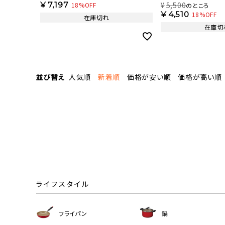
保証 EACS20IV2 【HO】
チに使える鍋パン 18c
¥
7,197
¥
5,500
18%OFF
のところ
500日保証 EIPP18IV
¥
4,510
18%OFF
在庫切れ
在庫切
並び替え
人気順
新着順
価格が安い順
価格が高い順
ライフスタイル
フライパン
鍋