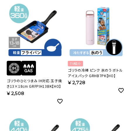
TV紹介
ゴリラの冷棒 ピンク 氷のう ボトル
アイスパック GRHB7PK【HO】
ゴリラのひとつまみ IH対応 玉子焼
¥
2,728
き13×18cm GRFPIH13BK【HO】
¥
2,508