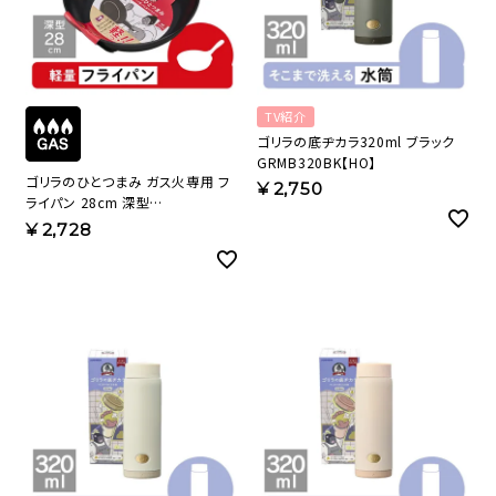
TV紹介
ゴリラの底ヂカラ320ml ブラック
GRMB320BK【HO】
ゴリラのひとつまみ ガス火専用 フ
¥
2,750
ライパン 28cm 深型
GRDP28BK【HO】
¥
2,728