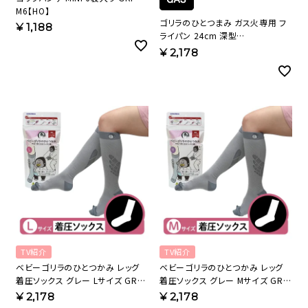
M6【HO】
ゴリラのひとつまみ ガス火専用 フ
¥
1,188
ライパン 24cm 深型
GRDP24BK【HO】
¥
2,178
TV紹介
TV紹介
ベビーゴリラのひとつかみ レッグ
ベビーゴリラのひとつかみ レッグ
着圧ソックス グレー Lサイズ GRS-
着圧ソックス グレー Mサイズ GRS-
25GYL 【KA】
25GYM 【KA】
¥
2,178
¥
2,178