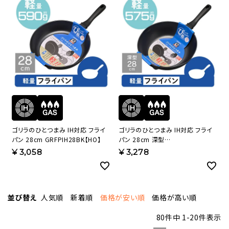
ゴリラのひとつまみ IH対応 フライ
ゴリラのひとつまみ IH対応 フライ
パン 28cm GRFPIH28BK【HO】
パン 28cm 深型
GRDPIH28BK【HO】
¥
3,058
¥
3,278
並び替え
人気順
新着順
価格が安い順
価格が高い順
80
件中
1
-
20
件表示