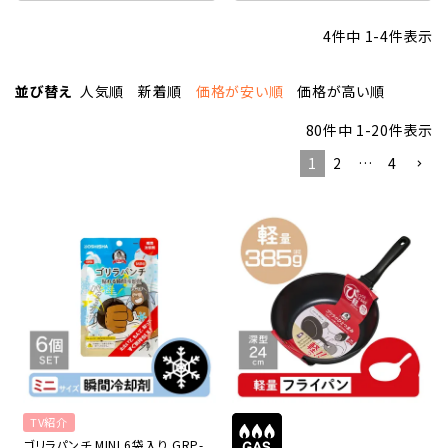
4
件中
1
-
4
件表示
並び替え
人気順
新着順
価格が安い順
価格が高い順
80
件中
1
-
20
件表示
1
2
…
4
TV紹介
ゴリラパンチ MINI 6袋入り GRP-