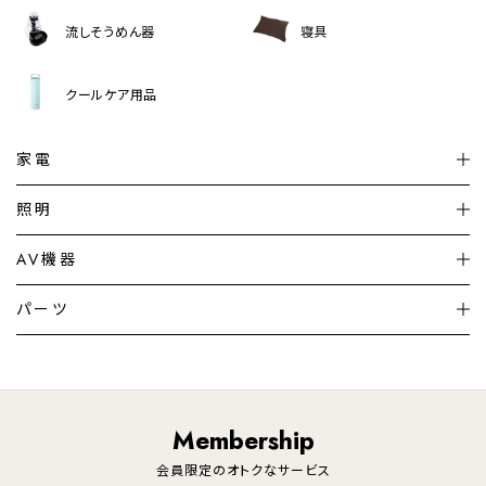
流しそうめん器
寝具
クールケア用品
家電
扇風機
サーキュレーター
照明
シーリングライト
シーリングファンライト
AV機器
加湿器・空気清浄機
ディフューザー
テレビ
ディスプレイ
パーツ
LED電球・LED直管・
ペンダントライト
デスクライト
暖房機
掃除機
ライフスタイル
家電
オーディオ
その他
調理家電
生活家電
照明
Membership
美容・健康家電
会員限定のオトクなサービス