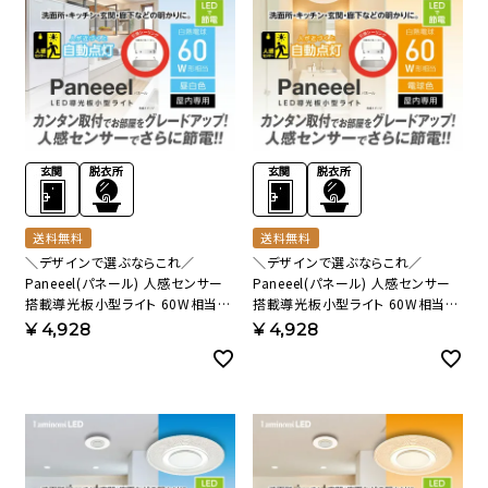
送料無料
送料無料
＼デザインで選ぶならこれ／
＼デザインで選ぶならこれ／
Paneeel(パネール) 人感センサー
Paneeel(パネール) 人感センサー
搭載導光板小型ライト 60W相当
搭載導光板小型ライト 60W相当
昼白色 GSL-Y60NS 【SH】
電球色 GSL-Y60LS 【SH】
¥
4,928
¥
4,928