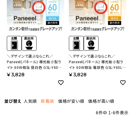
＼デザインで選ぶならこれ／
＼デザインで選ぶならこれ／
Paneeel(パネール) 導光板小型ラ
Paneeel(パネール) 導光板小型ラ
イト 60W相当 昼白色 GSL-Y60N
イト 60W相当 電球色 GSL-Y60L
【SH】
【SH】
¥
3,828
¥
3,828
並び替え
人気順
新着順
価格が安い順
価格が高い順
6
件中
1
-
6
件表示