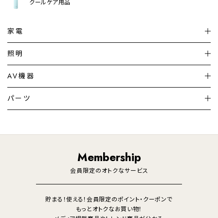
クールケア用品
家電
扇風機
サーキュレーター
照明
シーリングライト
シーリングファンライト
AV機器
加湿器・空気清浄機
ディフューザー
テレビ
ディスプレイ
パーツ
LED電球・LED直管・
ペンダントライト
デスクライト
暖房機
掃除機
ライフスタイル
家電
オーディオ
その他
調理家電
生活家電
照明
Membership
美容・健康家電
会員限定のオトクなサービス
貯まる！使える！会員限定のポイント・クーポンで
もっとオトクなお買い物！