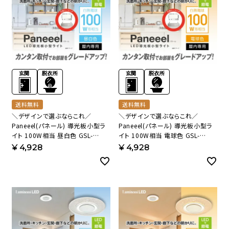
送料無料
送料無料
＼デザインで選ぶならこれ／
＼デザインで選ぶならこれ／
Paneeel(パネール) 導光板小型ラ
Paneeel(パネール) 導光板小型ラ
イト 100W相当 昼白色 GSL-
イト 100W相当 電球色 GSL-
Y100N 【SH】
Y100L 【SH】
¥
4,928
¥
4,928