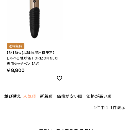
送料無料
【8/18(火)以降順次出荷予定】
しゃべる地球儀 HORIZON NEXT
専用タッチペン 【AV】
¥
8,800
並び替え
人気順
新着順
価格が安い順
価格が高い順
1
件中
1
-
1
件表示