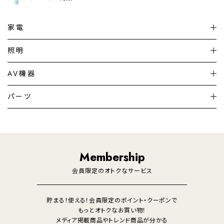
家電
扇風機
サーキュレーター
照明
シーリングライト
シーリングファンライト
AV機器
加湿器・空気清浄機
ディフューザー
テレビ
ディスプレイ
パーツ
LED電球・LED直管・
ペンダントライト
デスクライト
暖房機
掃除機
ライフスタイル
家電
オーディオ
その他
調理家電
生活家電
照明
Membership
美容・健康家電
会員限定のオトクなサービス
貯まる！使える！会員限定のポイント・クーポンで
もっとオトクなお買い物！
メディア掲載商品やトレンド商品が分かる