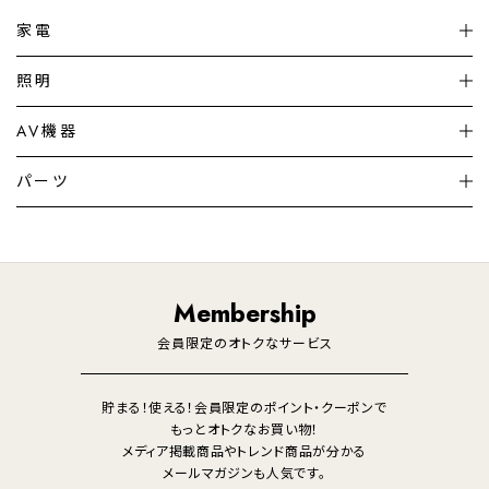
家電
扇風機
サーキュレーター
照明
シーリングライト
シーリングファンライト
AV機器
加湿器・空気清浄機
ディフューザー
テレビ
ディスプレイ
パーツ
LED電球・LED直管・
ペンダントライト
デスクライト
暖房機
掃除機
ライフスタイル
家電
オーディオ
その他
調理家電
生活家電
照明
Membership
美容・健康家電
会員限定のオトクなサービス
貯まる！使える！会員限定のポイント・クーポンで
もっとオトクなお買い物！
メディア掲載商品やトレンド商品が分かる
メールマガジンも人気です。