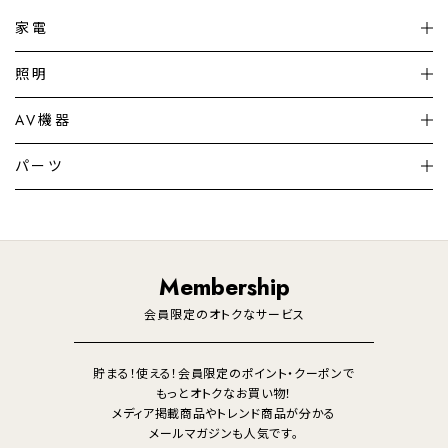
家電
扇風機
サーキュレーター
照明
シーリングライト
シーリングファンライト
AV機器
加湿器・空気清浄機
ディフューザー
テレビ
ディスプレイ
パーツ
LED電球・LED直管・
ペンダントライト
デスクライト
暖房機
掃除機
ライフスタイル
家電
オーディオ
その他
調理家電
生活家電
照明
Membership
美容・健康家電
会員限定のオトクなサービス
貯まる！使える！会員限定のポイント・クーポンで
もっとオトクなお買い物！
メディア掲載商品やトレンド商品が分かる
メールマガジンも人気です。