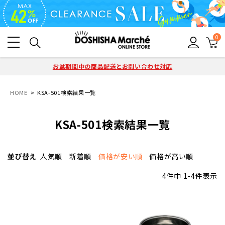
0
お盆期間中の商品配送とお問い合わせ対応
HOME
KSA-501検索結果一覧
KSA-501検索結果一覧
並び替え
人気順
新着順
価格が安い順
価格が高い順
4
件中
1
-
4
件表示