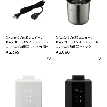
【8/18(火)以降順次出荷予定】
【8/18(火)以降順次出荷予定】
お手入れカンタン湿度センサー付
お手入れカンタン湿度センサー付
スチーム式加湿器 マグネット電源
スチーム式加湿器 水タンク
コード 391342【KAP】
390027【KAP】
¥
2,365
¥
2,860