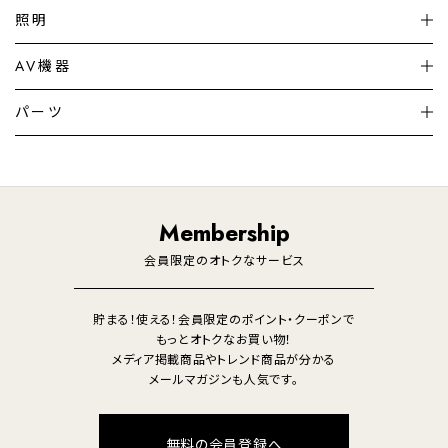
扇風機
サーキュレーター
照明
シーリングライト
シーリングファンライト
AV機器
加湿器・空気清浄機
ディフューザー
テレビ
ディスプレイ
パーツ
LED電球・LED直管・
ペンダントライト
デスクライト
暖房機
掃除機
ライフスタイル
家電
オーディオ
その他
調理家電
生活家電
照明
Membership
美容・健康家電
会員限定のオトクなサービス
貯まる！使える！会員限定のポイント・クーポンで
もっとオトクなお買い物！
メディア掲載商品やトレンド商品が分かる
メールマガジンも人気です。
無料の会員登録へ