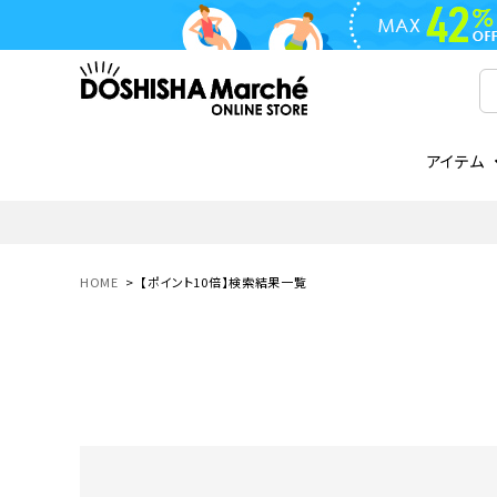
アイテム
ライフスタイル
ゴリラシリーズ
ライフスタイル関連
お知らせ
ご注文の流れ
everc
家電関
メディ
送料と
フライパン
鍋
オンドゾーン
領収書について
COREL
ご注文
HOME
【ポイント10倍】検索結果一覧
着脱式
調理器具
AVISTA
商品レビューについて
ORION
ギフト
フライパン・鍋
ボトル
タンブラー・マグカップ
coocaa
LUMEA
かき氷器
酒用品