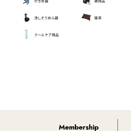
かき氷器
酒用品
流しそうめん器
寝具
クールケア用品
Membership