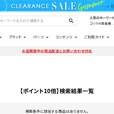
人気のキーワー
search
ゴリラの扇風機
ブランド
パーツ
コンテンツ
ご利用ガイド
家電
ook
連
ア掲載情報
お支払いについて
CIRCULIGHT
照明関連
注文確認メールの未着につい
お盆期間中の商品配送とお問い合わせ対応
扇風機
サーキュレーター
LE
後のキャンセルについて
LuminousLED
会員登録について
加湿器・空気清浄機
ディフューザー
ラッピング・熨斗について
まるでカメレオンシリーズ
日本国外への転送サービスに
暖房機
掃除機
【ポイント10倍】検索結果一覧
調理家電
生活家電
検索条件に該当する商品はありません。