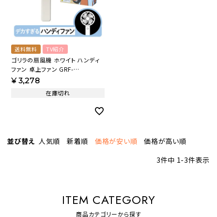
送料無料
TV紹介
ゴリラの扇風機 ホワイト ハンディ
ファン 卓上ファン GRF-
2601BWH【KA】
¥
3,278
在庫切れ
並び替え
人気順
新着順
価格が安い順
価格が高い順
3
件中
1
-
3
件表示
ITEM CATEGORY
商品カテゴリーから探す