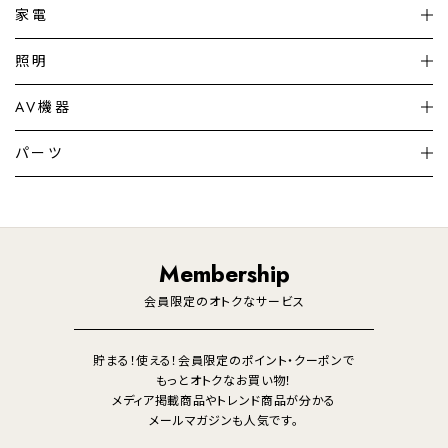
家電
扇風機
サーキュレーター
照明
シーリングライト
シーリングファンライト
AV機器
加湿器・空気清浄機
ディフューザー
テレビ
ディスプレイ
パーツ
LED電球・LED直管・
ペンダントライト
デスクライト
暖房機
掃除機
ライフスタイル
家電
オーディオ
その他
調理家電
生活家電
照明
Membership
美容・健康家電
会員限定のオトクなサービス
貯まる！使える！会員限定のポイント・クーポンで
もっとオトクなお買い物！
メディア掲載商品やトレンド商品が分かる
メールマガジンも人気です。