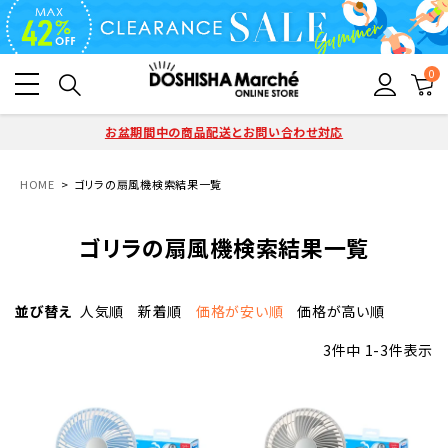
0
お盆期間中の商品配送とお問い合わせ対応
HOME
ゴリラの扇風機検索結果一覧
ゴリラの扇風機検索結果一覧
並び替え
人気順
新着順
価格が安い順
価格が高い順
3
件中
1
-
3
件表示