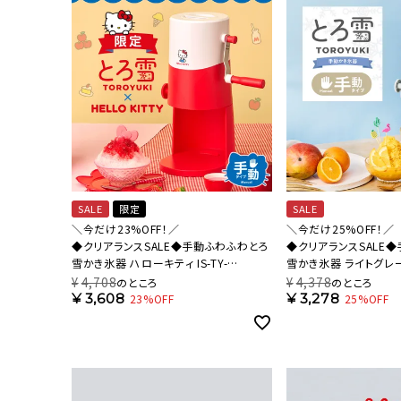
SALE
限定
SALE
＼今だけ23%OFF！／
＼今だけ25%OFF！／
◆クリアランスSALE◆手動ふわふわとろ
◆クリアランスSALE
雪かき氷器 ハローキティ IS-TY-
雪かき氷器 ライトグレー I
B5KT【HO】
B5GY【HO】
¥
4,708
¥
4,378
のところ
のところ
¥
3,608
¥
3,278
23%OFF
25%OFF