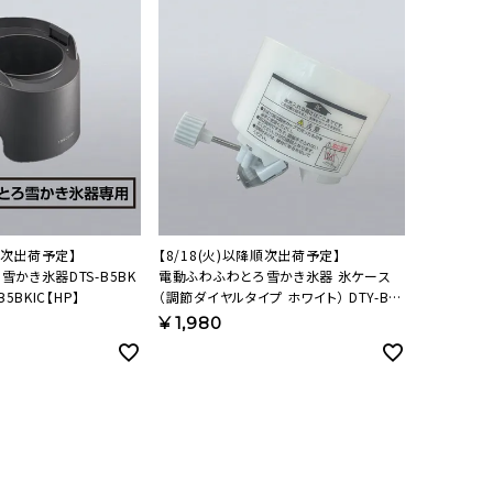
降順次出荷予定】
【8/18(火)以降順次出荷予定】
かき氷器DTS-B5BK
電動ふわふわとろ雪かき氷器 氷ケース
5BKIC【HP】
（調節ダイヤルタイプ ホワイト） DTY-BR-
IC 【HP】
¥
1,980