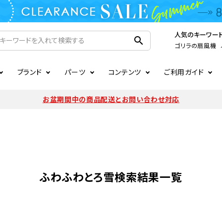
人気のキーワー
search
ゴリラの扇風機
ブランド
パーツ
コンテンツ
ご利用ガイド
家電
ook
連
ア掲載情報
お支払いについて
CIRCULIGHT
照明関連
注文確認メールの未着につい
お盆期間中の商品配送とお問い合わせ対応
扇風機
サーキュレーター
LE
後のキャンセルについて
LuminousLED
会員登録について
加湿器・空気清浄機
ディフューザー
ラッピング・熨斗について
まるでカメレオンシリーズ
日本国外への転送サービスに
暖房機
掃除機
ふわふわとろ雪検索結果一覧
調理家電
生活家電