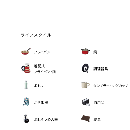
ライフスタイル
フライパン
鍋
着脱式
調理器具
フライパン・鍋
ボトル
タンブラー・マグカップ
かき氷器
酒用品
流しそうめん器
寝具