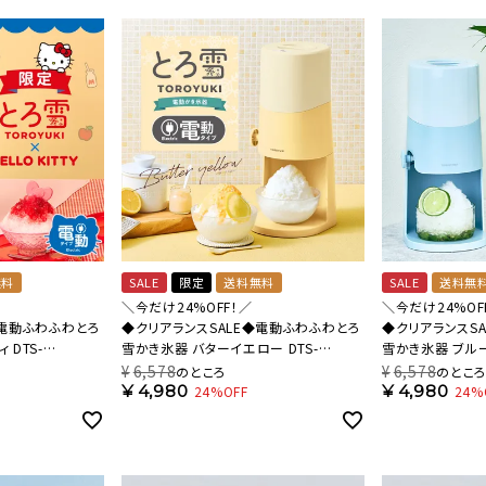
美容・健康家電
無料
SALE
限定
送料無料
SALE
送料無
＼今だけ24%OFF！／
＼今だけ24%OF
◆電動ふわふわとろ
◆クリアランスSALE◆電動ふわふわとろ
◆クリアランスS
 DTS-
雪かき氷器 バターイエロー DTS-
雪かき氷器 ブルー 
B5MYL【HO】
¥
6,578
¥
6,578
のところ
のとこ
¥
4,980
¥
4,980
24%OFF
24%