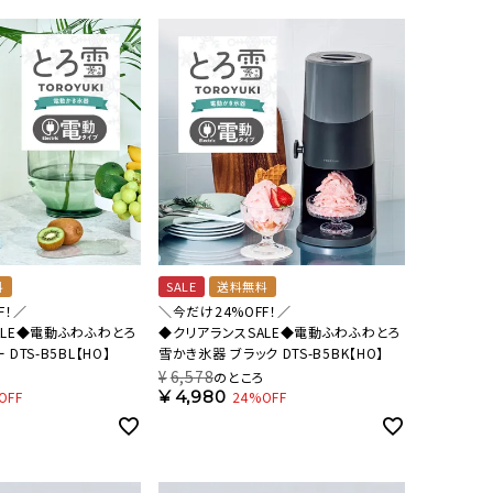
オーディオ
その他
料
SALE
送料無料
F！／
＼今だけ24%OFF！／
ALE◆電動ふわふわとろ
◆クリアランスSALE◆電動ふわふわとろ
DTS-B5BL【HO】
雪かき氷器 ブラック DTS-B5BK【HO】
¥
6,578
ろ
のところ
¥
4,980
OFF
24%OFF