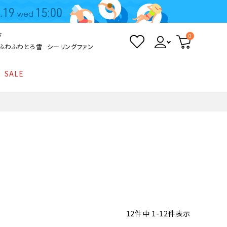
ド
0
ふわふわとろ雪
シーリングファン
SALE
照明
て
Kamome
返品・交換について
シーリングライト
シーリングファンライト
とろ雪かき氷器
ポイントについて
LED電球・LED直管・
ペンダントライト
ついて
sokomo
商品価格等の表示について
デスクライト
AV機器
テレビ
ディスプレイ
12
件中
1
-
12
件表示