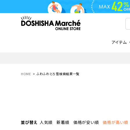
アイテム
ライフスタイル
ゴリラシリーズ
ライフスタイル関連
お知らせ
ご注文の流れ
everc
家電関
メディ
送料と
フライパン
鍋
オンドゾーン
領収書について
COREL
ご注文
HOME
ふわふわとろ雪検索結果一覧
着脱式
調理器具
AVISTA
商品レビューについて
ORION
ギフト
フライパン・鍋
ボトル
タンブラー・マグカップ
coocaa
LUMEA
かき氷器
酒用品
並び替え
人気順
新着順
価格が安い順
価格が高い順