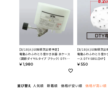
【8/18(火)以降順次出荷予定】
【8/18(火)以降順次出
電動ふわふわとろ雪かき氷器 氷ケース
電動ふわふわとろ雪か
（調節ダイヤルタイプ ブラック） DTY-
ース DTY-SBS1【HP】
BKM-IC 【HP】
¥
1,980
¥
550
並び替え
人気順
新着順
価格が安い順
価格が高い順