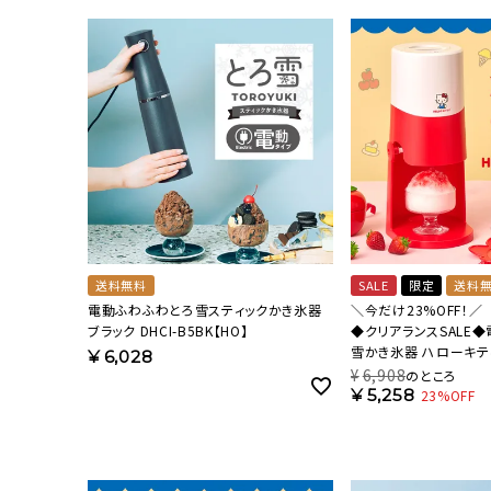
流しそうめん器
寝具
クールケア用品
送料無料
SALE
限定
送料
電動ふわふわとろ雪スティックかき氷器
＼今だけ23%OFF！／
ブラック DHCI-B5BK【HO】
◆クリアランスSALE
雪かき氷器 ハローキティ
¥
6,028
B5KT【HO】
¥
6,908
のところ
¥
5,258
23%OFF