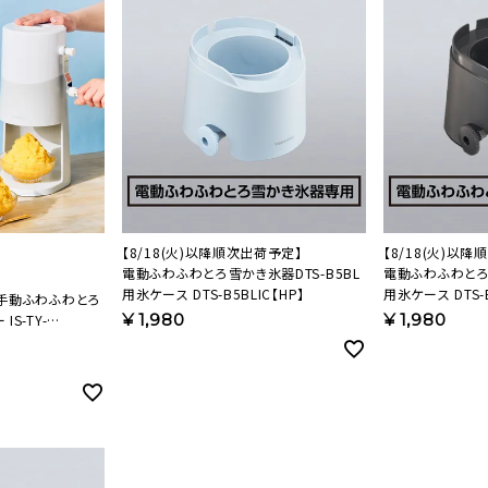
【8/18(火)以降順次出荷予定】
【8/18(火)以
電動ふわふわとろ雪かき氷器DTS-B5BL
電動ふわふわとろ雪
用氷ケース DTS-B5BLIC【HP】
用氷ケース DTS-B
◆手動ふわふわとろ
¥
1,980
¥
1,980
S-TY-