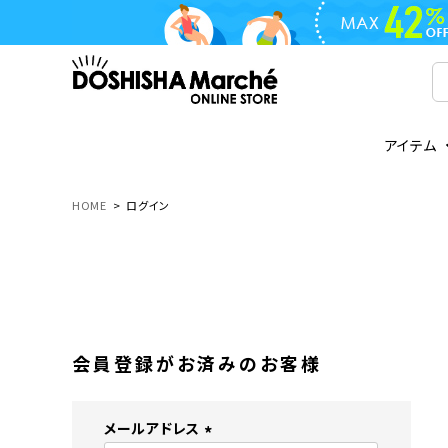
アイテム
ライフスタイル
ゴリラシリーズ
ライフスタイル関連
お知らせ
ご注文の流れ
everc
家電関
メディ
送料と
HOME
ログイン
フライパン
鍋
オンドゾーン
領収書について
COREL
ご注文
着脱式
調理器具
AVISTA
商品レビューについて
ORION
ギフト
フライパン・鍋
ボトル
タンブラー・マグカップ
coocaa
LUMEA
会員登録がお済みのお客様
かき氷器
酒用品
メールアドレス