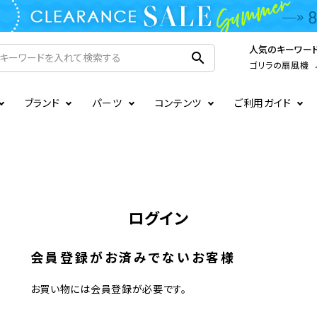
人気のキーワー
search
ゴリラの扇風機
ブランド
パーツ
コンテンツ
ご利用ガイド
家電
ook
連
ア掲載情報
お支払いについて
CIRCULIGHT
照明関連
注文確認メールの未着につい
扇風機
サーキュレーター
LE
後のキャンセルについて
LuminousLED
会員登録について
加湿器・空気清浄機
ディフューザー
ログイン
ラッピング・熨斗について
まるでカメレオンシリーズ
日本国外への転送サービスに
暖房機
掃除機
会員登録がお済みでないお客様
調理家電
生活家電
お買い物には会員登録が必要です。