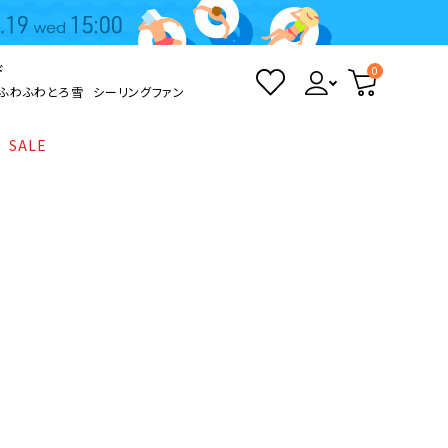
ド
0
ふわふわとろ雪
シーリングファン
SALE
照明
て
Kamome
返品・交換について
シーリングライト
シーリングファンライト
とろ雪かき氷器
ポイントについて
LED電球・LED直管・
ペンダントライト
ついて
sokomo
商品価格等の表示について
デスクライト
AV機器
テレビ
ディスプレイ