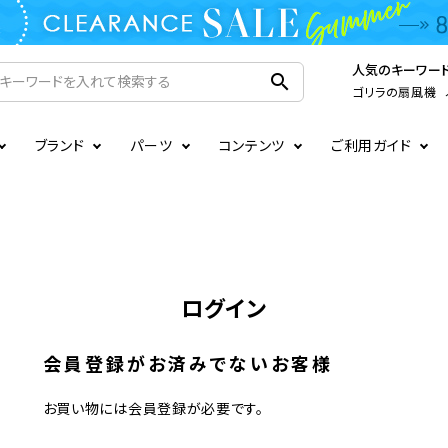
人気のキーワー
search
ゴリラの扇風機
ブランド
パーツ
コンテンツ
ご利用ガイド
家電
ook
連
ア掲載情報
お支払いについて
CIRCULIGHT
照明関連
注文確認メールの未着につい
扇風機
サーキュレーター
LE
後のキャンセルについて
LuminousLED
会員登録について
加湿器・空気清浄機
ディフューザー
ログイン
ラッピング・熨斗について
まるでカメレオンシリーズ
日本国外への転送サービスに
暖房機
掃除機
会員登録がお済みでないお客様
調理家電
生活家電
お買い物には会員登録が必要です。