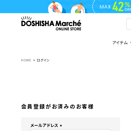
アイテム
ライフスタイル
ゴリラシリーズ
ライフスタイル関連
お知らせ
ご注文の流れ
everc
家電関
メディ
送料と
HOME
ログイン
フライパン
鍋
オンドゾーン
領収書について
COREL
ご注文
着脱式
調理器具
AVISTA
商品レビューについて
ORION
ギフト
フライパン・鍋
ボトル
タンブラー・マグカップ
coocaa
LUMEA
会員登録がお済みのお客様
かき氷器
酒用品
メールアドレス