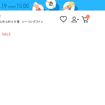
ド
0
ふわふわとろ雪
シーリングファン
SALE
照明
て
Kamome
返品・交換について
シーリングライト
シーリングファンライト
とろ雪かき氷器
ポイントについて
LED電球・LED直管・
ペンダントライト
ついて
sokomo
商品価格等の表示について
デスクライト
AV機器
テレビ
ディスプレイ