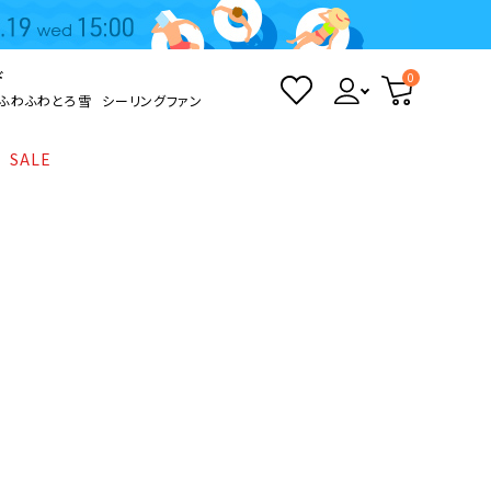
ド
0
ふわふわとろ雪
シーリングファン
SALE
照明
て
Kamome
返品・交換について
シーリングライト
シーリングファンライト
とろ雪かき氷器
ポイントについて
LED電球・LED直管・
ペンダントライト
ついて
sokomo
商品価格等の表示について
デスクライト
AV機器
テレビ
ディスプレイ