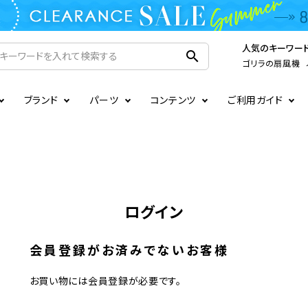
人気のキーワー
search
ゴリラの扇風機
ブランド
パーツ
コンテンツ
ご利用ガイド
家電
ook
連
ア掲載情報
お支払いについて
CIRCULIGHT
照明関連
注文確認メールの未着につい
扇風機
サーキュレーター
LE
後のキャンセルについて
LuminousLED
会員登録について
加湿器・空気清浄機
ディフューザー
ログイン
ラッピング・熨斗について
まるでカメレオンシリーズ
日本国外への転送サービスに
暖房機
掃除機
会員登録がお済みでないお客様
調理家電
生活家電
お買い物には会員登録が必要です。