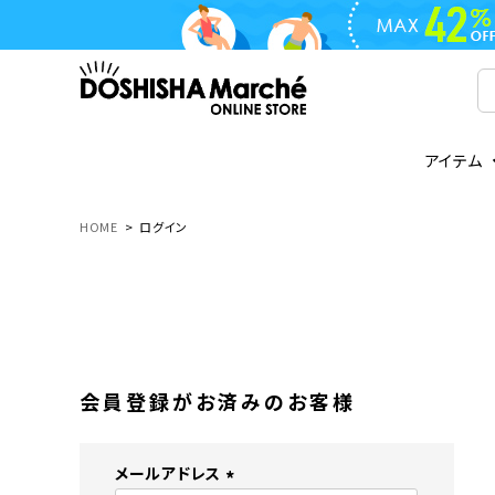
アイテム
ライフスタイル
ゴリラシリーズ
ライフスタイル関連
お知らせ
ご注文の流れ
everc
家電関
メディ
送料と
HOME
ログイン
フライパン
鍋
オンドゾーン
領収書について
COREL
ご注文
着脱式
調理器具
AVISTA
商品レビューについて
ORION
ギフト
フライパン・鍋
ボトル
タンブラー・マグカップ
coocaa
LUMEA
会員登録がお済みのお客様
かき氷器
酒用品
メールアドレス