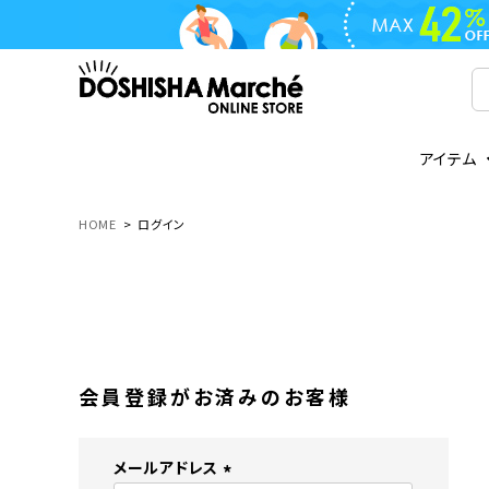
アイテム
ライフスタイル
ゴリラシリーズ
ライフスタイル関連
お知らせ
ご注文の流れ
everc
家電関
メディ
送料と
HOME
ログイン
フライパン
鍋
オンドゾーン
領収書について
COREL
ご注文
着脱式
調理器具
AVISTA
商品レビューについて
ORION
ギフト
フライパン・鍋
ボトル
タンブラー・マグカップ
coocaa
LUMEA
会員登録がお済みのお客様
かき氷器
酒用品
メールアドレス