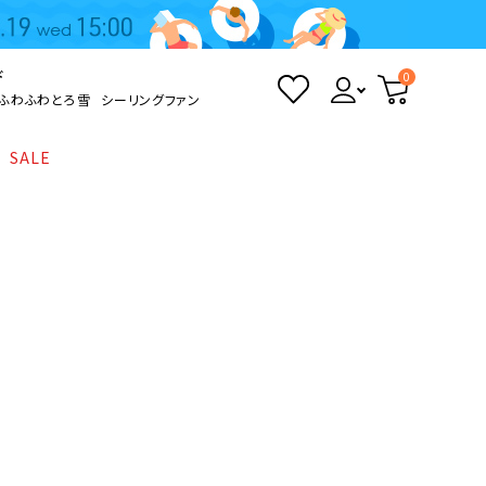
ド
0
ふわふわとろ雪
シーリングファン
SALE
照明
て
Kamome
返品・交換について
シーリングライト
シーリングファンライト
とろ雪かき氷器
ポイントについて
LED電球・LED直管・
ペンダントライト
ついて
sokomo
商品価格等の表示について
デスクライト
AV機器
テレビ
ディスプレイ