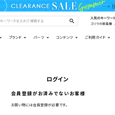
人気のキーワー
search
ゴリラの扇風機
ブランド
パーツ
コンテンツ
ご利用ガイド
家電
ook
連
ア掲載情報
お支払いについて
CIRCULIGHT
照明関連
注文確認メールの未着につい
扇風機
サーキュレーター
LE
後のキャンセルについて
LuminousLED
会員登録について
加湿器・空気清浄機
ディフューザー
ログイン
ラッピング・熨斗について
まるでカメレオンシリーズ
日本国外への転送サービスに
暖房機
掃除機
会員登録がお済みでないお客様
調理家電
生活家電
お買い物には会員登録が必要です。