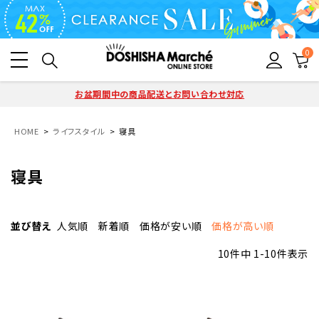
0
お盆期間中の商品配送とお問い合わせ対応
HOME
ライフスタイル
寝具
寝具
並び替え
人気順
新着順
価格が安い順
価格が高い順
10
件中
1
-
10
件表示