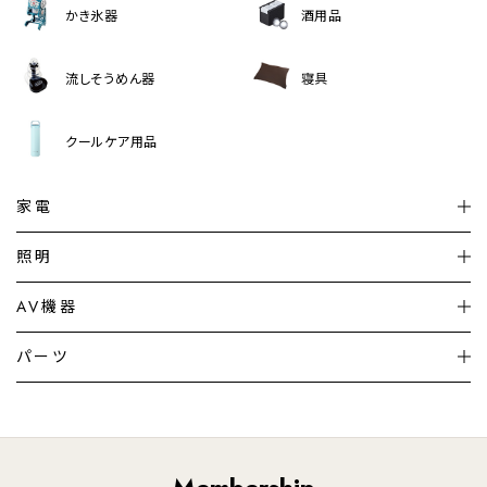
かき氷器
酒用品
流しそうめん器
寝具
クールケア用品
家電
扇風機
サーキュレーター
照明
シーリングライト
シーリングファンライト
AV機器
加湿器・空気清浄機
ディフューザー
テレビ
ディスプレイ
パーツ
LED電球・LED直管・
ペンダントライト
デスクライト
暖房機
掃除機
ライフスタイル
家電
オーディオ
その他
調理家電
生活家電
照明