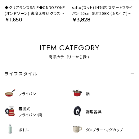
◆クリアランスSALE◆ONDOZONE
sutto(スット) IH対応 スマートフライ
(オンドゾーン) 鬼冷え専科グラス
パン 20cm SUT20BK (ふた付き)
280ml ピンク OZOH280PK【HO】
【HO】
￥1,650
￥3,828
ITEM CATEGORY
商品カテゴリーから探す
ライフスタイル
フライパン
鍋
着脱式
調理器具
フライパン・鍋
ボトル
タンブラー・マグカップ