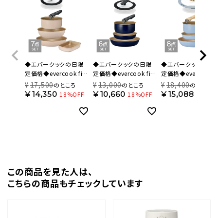
◆エバークックの日限
◆エバークックの日限
◆エバークックの日
定価格◆evercook fit
定価格◆evercook fit
定価格◆evercook fi
(エバークック フィット)
(エバークック フィット)
(エバークック フィット
¥
17,500
¥
13,000
¥
18,400
のところ
のところ
のところ
着脱式 フライパン 7点
ガス火専用 着脱式 フラ
【限定色】 IH対応 着
¥
14,350
¥
10,660
¥
15,088
18%OFF
18%OFF
18%OF
セット アイボリー 500
イパン 6点セット ネイビ
式 フライパン 8点セ
日保証 EFIST7IV【HO】
ー 500日保証
スモーキーブルー 50
EFGST6NV【HO】
日保証 EFIST8SB【H
この商品を⾒た⼈は、
こちらの商品もチェックしています