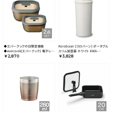
◆エバークックの日限定価格
Korobaan (コロバーン) ポータブル
◆evercook(エバークック) 電子レン
スリム加湿器 ホワイト KWA-
ジ 調理器具 ガラス製 スクエア型 2
054BWH【KA】
￥2,870
￥3,828
点セット アンバー
EGMWS2STA【HO】