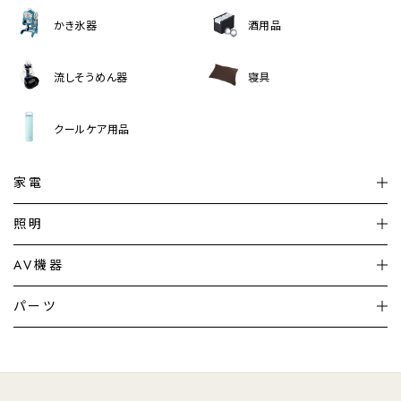
かき氷器
酒用品
流しそうめん器
寝具
クールケア用品
家電
扇風機
サーキュレーター
照明
シーリングライト
シーリングファンライト
AV機器
加湿器・空気清浄機
ディフューザー
テレビ
ディスプレイ
パーツ
LED電球・LED直管・
ペンダントライト
デスクライト
暖房機
掃除機
ライフスタイル
家電
オーディオ
その他
調理家電
生活家電
照明