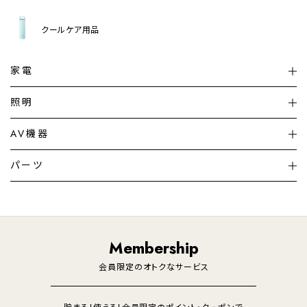
クールケア用品
家電
扇風機
サーキュレーター
照明
シーリングライト
シーリングファンライト
AV機器
加湿器・空気清浄機
ディフューザー
テレビ
ディスプレイ
パーツ
LED電球・LED直管・
ペンダントライト
デスクライト
暖房機
掃除機
ライフスタイル
家電
オーディオ
その他
調理家電
生活家電
照明
Membership
美容・健康家電
会員限定のオトクなサービス
貯まる！使える！会員限定のポイント・クーポンで