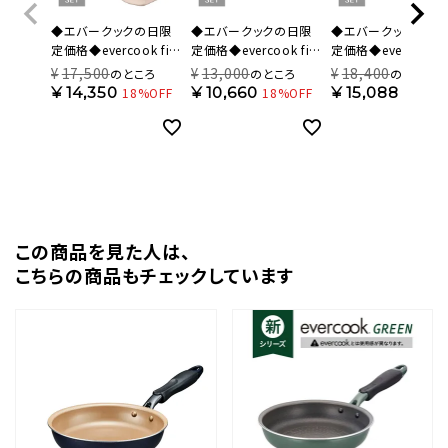
◆エバークックの日限
◆エバークックの日限
◆エバークックの日
定価格◆evercook fit
定価格◆evercook fit
定価格◆evercook fi
(エバークック フィット)
(エバークック フィット)
(エバークック フィット
¥
17,500
¥
13,000
¥
18,400
のところ
のところ
のところ
着脱式 フライパン 7点
ガス火専用 着脱式 フラ
【限定色】 IH対応 着
¥
14,350
¥
10,660
¥
15,088
18%OFF
18%OFF
18%OF
セット アイボリー 500
イパン 6点セット ネイビ
式 フライパン 8点セ
日保証 EFIST7IV【HO】
ー 500日保証
スモーキーブルー 50
EFGST6NV【HO】
日保証 EFIST8SB【H
この商品を⾒た⼈は、
こちらの商品もチェックしています