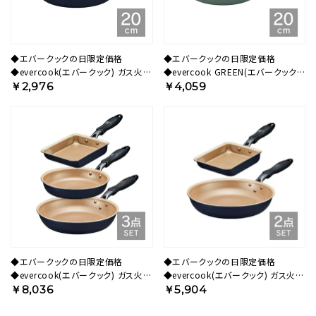
◆エバークックの日限定価格
◆エバークックの日限定価格
◆evercook(エバークック) ガス火専
◆evercook GREEN(エバークック
用 軽量 フライパン 20cm ネイビー
グリーン) IH対応 フライパン 20cm
￥2,976
￥4,059
500日保証 EGFP20NV【HO】
500日保証 EGIFPL20GR【HO】
◆エバークックの日限定価格
◆エバークックの日限定価格
◆evercook(エバークック) ガス火専
◆evercook(エバークック) ガス火専
用 軽量 フライパン (玉子焼
用 軽量 フライパン (玉子焼
￥8,036
￥5,904
き/20cm/26cm) ネイビー 500日保
き/28cm) ネイビー 500日保証
証 ECSTWIY1【HO】
ECSTWIY3 【HO】