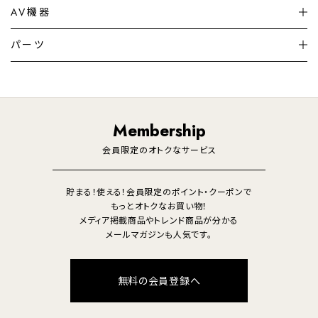
シーリングライト
シーリングファンライト
AV機器
加湿器・空気清浄機
ディフューザー
テレビ
ディスプレイ
パーツ
LED電球・LED直管・
ペンダントライト
デスクライト
暖房機
掃除機
ライフスタイル
家電
オーディオ
その他
調理家電
生活家電
照明
Membership
美容・健康家電
会員限定のオトクなサービス
貯まる！使える！会員限定のポイント・クーポンで
もっとオトクなお買い物！
メディア掲載商品やトレンド商品が分かる
メールマガジンも人気です。
無料の会員登録へ