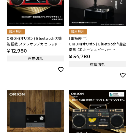
送料無料
送料無料
ORION(オリオン) Bluetooth🄬機
【取扱終了】
能搭載 ステレオラジカセ レッド
ORION(オリオン) Bluetooth®機能
SCR-B3 RD 【AVT】
搭載 CDホーンスピーカー
¥
12,980
SMS4BT 【AVT】
¥
54,780
在庫切れ
在庫切れ