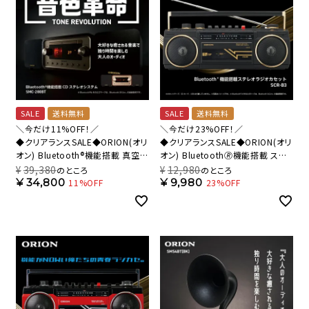
SALE
送料無料
SALE
送料無料
＼今だけ11%OFF！／
＼今だけ23%OFF！／
◆クリアランスSALE◆ORION(オリ
◆クリアランスSALE◆ORION(オリ
オン) Bluetooth®機能搭載 真空管
オン) Bluetooth🄬機能搭載 ステ
ハイブリッドアンプCDステレオ
レオラジカセ ブラック SCR-B3 BK
¥
39,380
¥
12,980
のところ
のところ
SMC-280BT 【AVT】
【AVT】
¥
34,800
¥
9,980
11%OFF
23%OFF