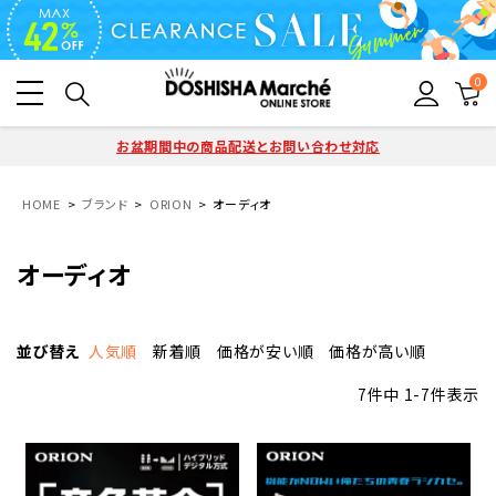
0
お盆期間中の商品配送とお問い合わせ対応
HOME
ブランド
ORION
オーディオ
オーディオ
並び替え
人気順
新着順
価格が安い順
価格が高い順
7
件中
1
-
7
件表示