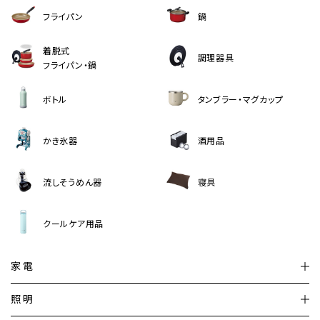
フライパン
鍋
着脱式
調理器具
フライパン・鍋
ボトル
タンブラー・マグカップ
かき氷器
酒用品
流しそうめん器
寝具
クールケア用品
家電
扇風機
サーキュレーター
照明