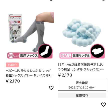
【8月中旬以降順次発送予定】ゴリ
TV紹介
ラの裸足 サンダル スリッパ ミント
ベビーゴリラのひとつかみ レッグ
グリーン NBL1158AMT【HO】
¥
2,178
着圧ソックス グレー Mサイズ GRS-
25GYM 【KA】
¥
2,178
販売期間
2026/07/15 10:00
〜
在庫切れ