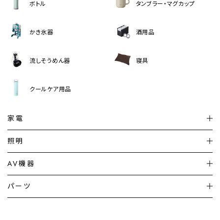
ボトル
タンブラー・マグカップ
かき氷器
酒用品
流しそうめん器
寝具
クールケア用品
家電
扇風機
サーキュレーター
照明
シーリングライト
シーリングファンライト
AV機器
加湿器・空気清浄機
ディフューザー
テレビ
ディスプレイ
パーツ
LED電球・LED直管・
ペンダントライト
デスクライト
暖房機
掃除機
ライフスタイル
家電
オーディオ
その他