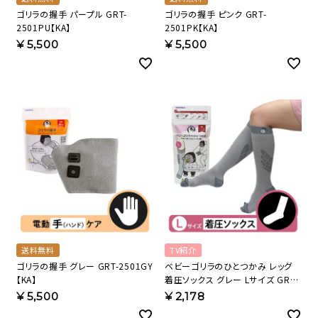
ゴリラの握手 パープル GRT-
ゴリラの握手 ピンク GRT-
2501PU【KA】
2501PK【KA】
¥
5,500
¥
5,500
送料無料
TV紹介
ゴリラの握手 グレー GRT-2501GY
ベビーゴリラのひとつかみ レッグ
【KA】
着圧ソックス グレー Lサイズ GRS-
25GYL 【KA】
¥
5,500
¥
2,178