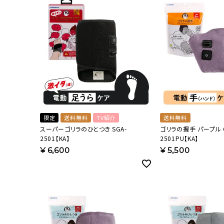
限定
送料無料
TV紹介
送料無料
スーパーゴリラのひとつき SGA-
ゴリラの握手 パープル G
2501【KA】
2501PU【KA】
¥
6,600
¥
5,500