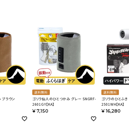
美容・健康家電
送料無料
送料無料
 ブラウン
ゴリラ仙人のひとつかみ グレー SNGRF-
ゴリラのひとふき 
2601GY【KA】
2501WH【KA】
¥
7,150
¥
16,280