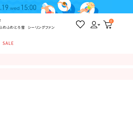
ド
0
ふわふわとろ雪
シーリングファン
SALE
照明
て
Kamome
返品・交換について
シーリングライト
シーリングファンライト
とろ雪かき氷器
ポイントについて
LED電球・LED直管・
ペンダントライト
ついて
sokomo
商品価格等の表示について
デスクライト
AV機器
テレビ
ディスプレイ