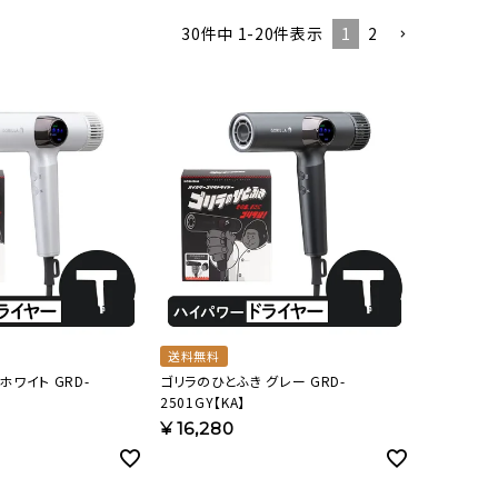
オーディオ
その他
1
2
30
件中
1
-
20
件表示
送料無料
ホワイト GRD-
ゴリラのひとふき グレー GRD-
2501GY【KA】
¥
16,280