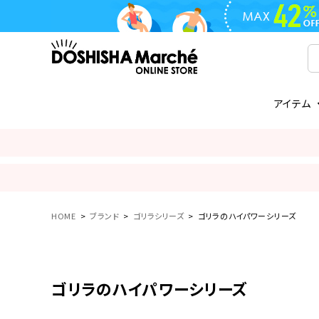
アイテム
ライフスタイル
ゴリラシリーズ
ライフスタイル関連
お知らせ
ご注文の流れ
everc
家電関
メディ
送料と
フライパン
鍋
オンドゾーン
領収書について
COREL
ご注文
着脱式
調理器具
AVISTA
商品レビューについて
ORION
ギフト
HOME
ブランド
ゴリラシリーズ
ゴリラのハイパワーシリーズ
フライパン・鍋
ボトル
タンブラー・マグカップ
coocaa
LUMEA
ゴリラのハイパワーシリーズ
かき氷器
酒用品