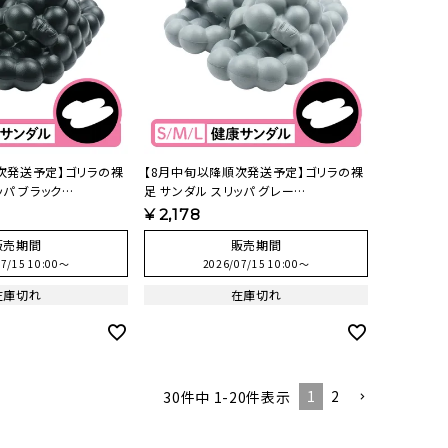
次発送予定】ゴリラの裸
【8月中旬以降順次発送予定】ゴリラの裸
ッパ ブラック
足 サンダル スリッパ グレー
【HO】
NBL1158AGY【HO】
¥
2,178
販売期間
販売期間
7/15 10:00
〜
2026/07/15 10:00
〜
在庫切れ
在庫切れ
1
2
30
件中
1
-
20
件表示