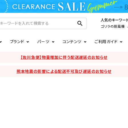
人気のキーワー
search
ゴリラの扇風機
ブランド
パーツ
コンテンツ
ご利用ガイド
家電
ook
連
ア掲載情報
お支払いについて
CIRCULIGHT
照明関連
注文確認メールの未着につい
【佐川急便】物量増加に伴う配送遅延のお知らせ
扇風機
サーキュレーター
熊本地震の影響による配送不可及び遅延のお知らせ
LE
後のキャンセルについて
LuminousLED
会員登録について
加湿器・空気清浄機
ディフューザー
ラッピング・熨斗について
まるでカメレオンシリーズ
日本国外への転送サービスに
暖房機
掃除機
調理家電
生活家電