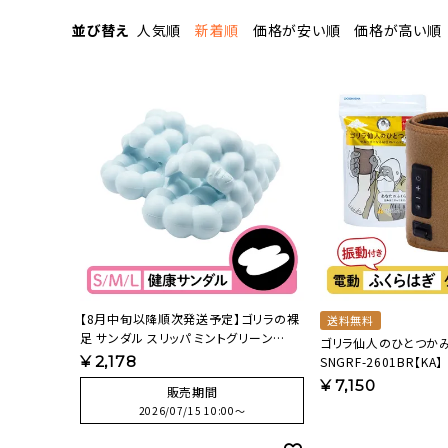
流しそうめん器
寝具
並び替え
人気順
新着順
価格が安い順
価格が高い順
クールケア用品
【8月中旬以降順次発送予定】ゴリラの裸
送料無料
足 サンダル スリッパ ミントグリーン
ゴリラ仙人のひとつかみ
NBL1158AMT【HO】
¥
2,178
SNGRF-2601BR【KA】
¥
7,150
販売期間
2026/07/15 10:00
〜