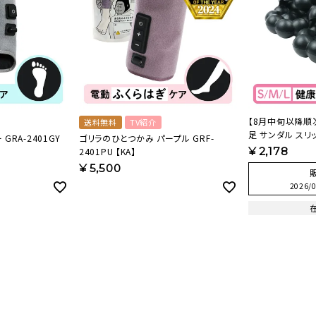
【8月中旬以降順
送料無料
TV紹介
足 サンダル スリ
GRA-2401GY
ゴリラのひとつかみ パープル GRF-
NBL1158ABKM
¥
2,178
2401PU 【KA】
¥
5,500
2026/0