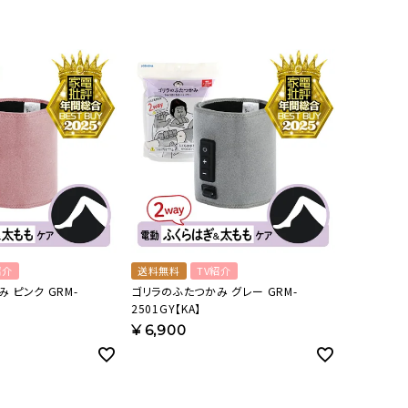
紹介
送料無料
TV紹介
 ピンク GRM-
ゴリラのふたつかみ グレー GRM-
2501GY【KA】
¥
6,900