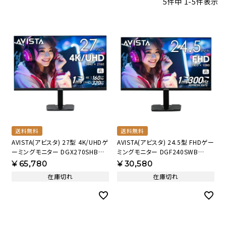
5
件中
1
-
5
件表示
送料無料
送料無料
AVISTA(アビスタ) 27型 4K/UHDゲ
AVISTA(アビスタ) 24.5型 FHDゲー
ーミングモニター DGX270SHB
ミングモニター DGF240SWB
【AVT】
【AVT】
¥
65,780
¥
30,580
在庫切れ
在庫切れ