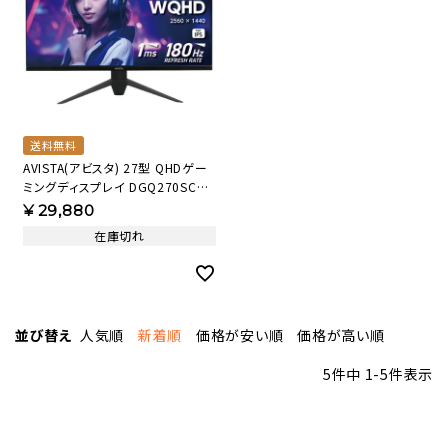
送料無料
AVISTA(アビスタ) 27型 QHDゲー
ミングディスプレイ DGQ270SCB
【AVT】
¥
29,880
在庫切れ
並び替え
人気順
新着順
価格が安い順
価格が高い順
5
件中
1
-
5
件表示