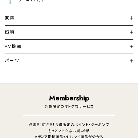
家電
扇風機
サーキュレーター
照明
シーリングライト
シーリングファンライト
AV機器
加湿器・空気清浄機
ディフューザー
テレビ
ディスプレイ
パーツ
LED電球・LED直管・
ペンダントライト
デスクライト
暖房機
掃除機
ライフスタイル
家電
オーディオ
その他
調理家電
生活家電
照明
Membership
美容・健康家電
会員限定のオトクなサービス
貯まる！使える！会員限定のポイント・クーポンで
もっとオトクなお買い物！
メディア掲載商品やトレンド商品が分かる