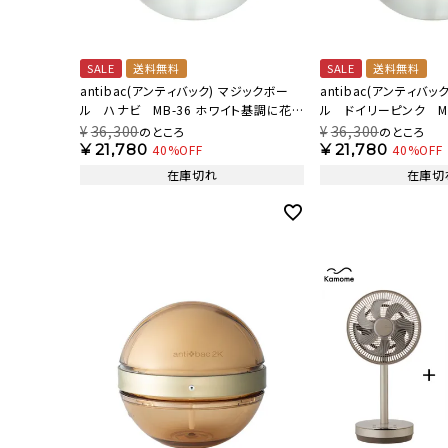
SALE
送料無料
SALE
送料無料
antibac(アンティバック) マジックボー
antibac(アンティバッ
ル ハナビ MB-36 ホワイト基調に花
ル ドイリーピンク MB
火イメージの柄を載せて 【AB】
じるピンクを表現 【AB
¥
36,300
¥
36,300
のところ
のところ
¥
21,780
¥
21,780
40%OFF
40%OFF
在庫切れ
在庫切