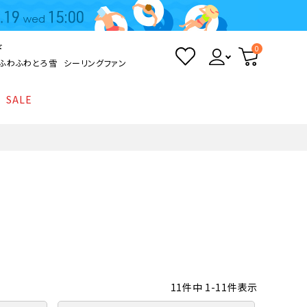
ド
0
ふわふわとろ雪
シーリングファン
SALE
照明
て
Kamome
返品・交換について
シーリングライト
シーリングファンライト
とろ雪かき氷器
ポイントについて
LED電球・LED直管・
ペンダントライト
ついて
sokomo
商品価格等の表示について
デスクライト
AV機器
11
件中
1
-
11
件表示
テレビ
ディスプレイ