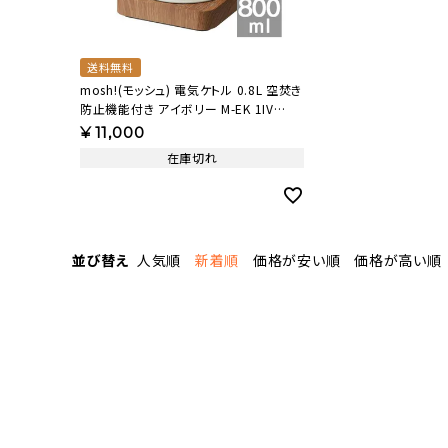
送料無料
mosh!(モッシュ) 電気ケトル 0.8L 空焚き
防止機能付き アイボリー M-EK 1IV
【KA】
¥
11,000
在庫切れ
並び替え
人気順
新着順
価格が安い順
価格が高い順