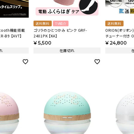
送料無料
TV紹介
送料無料
etooth機能搭載
ゴリラのひとつかみ ピンク GRF-
ORION(オリオ
-B9 【AVT】
2401PK 【KA】
チューナー付き OP
¥
5,500
¥
24,800
れ
在庫切れ