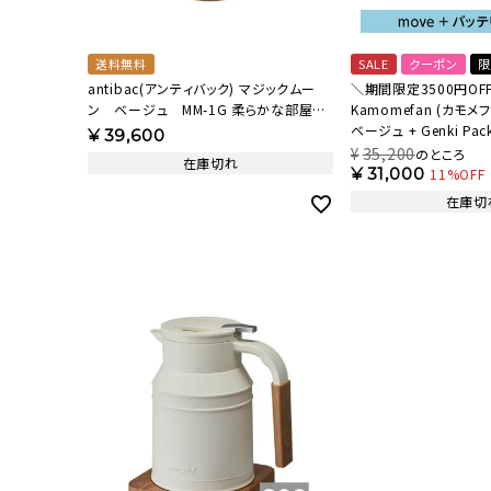
送料無料
SALE
クーポン
限
antibac(アンティバック) マジックムー
＼期間限定3500円OF
ン ベージュ MM-1G 柔らかな部屋の
Kamomefan (カモメファン) +c
基調に合うベージュ 【AB】
ベージュ + Genki Pac
¥
39,600
23ABBP【KA】
¥
35,200
のところ
在庫切れ
¥
31,000
11%OFF
在庫切