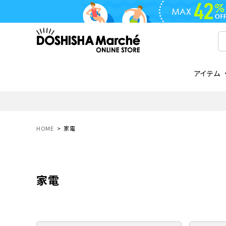
アイテム
ライフスタイル
ゴリラシリーズ
ライフスタイル関連
お知らせ
ご注文の流れ
everc
家電関
メディ
送料と
フライパン
鍋
オンドゾーン
領収書について
COREL
ご注文
HOME
家電
着脱式
調理器具
AVISTA
商品レビューについて
ORION
ギフト
フライパン・鍋
ボトル
タンブラー・マグカップ
家電
coocaa
LUMEA
かき氷器
酒用品