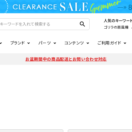
人気のキーワー
search
ゴリラの扇風機
ブランド
パーツ
コンテンツ
ご利用ガイド
家電
ook
連
ア掲載情報
お支払いについて
CIRCULIGHT
照明関連
注文確認メールの未着につい
お盆期間中の商品配送とお問い合わせ対応
扇風機
サーキュレーター
LE
後のキャンセルについて
LuminousLED
会員登録について
加湿器・空気清浄機
ディフューザー
ラッピング・熨斗について
まるでカメレオンシリーズ
日本国外への転送サービスに
暖房機
掃除機
調理家電
生活家電