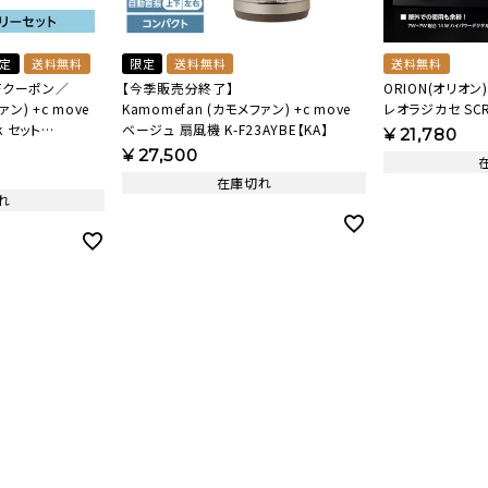
定
送料無料
限定
送料無料
送料無料
Fクーポン／
【今季販売分終了】
ORION(オリオン)
 move
Kamomefan (カモメファン) +c move
レオラジカセ SCR-
k セット
ベージュ 扇風機 K-F23AYBE【KA】
¥
21,780
¥
27,500
在庫切れ
れ