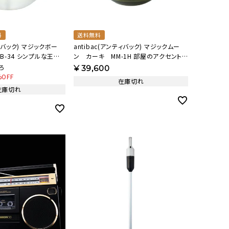
料
送料無料
ティバック) マジックボー
antibac(アンティバック) マジックムー
B-34 シンプルな王道
ン カーキ MM-1H 部屋のアクセント
になるカーキ 【AB】
ろ
¥
39,600
%OFF
在庫切れ
在庫切れ