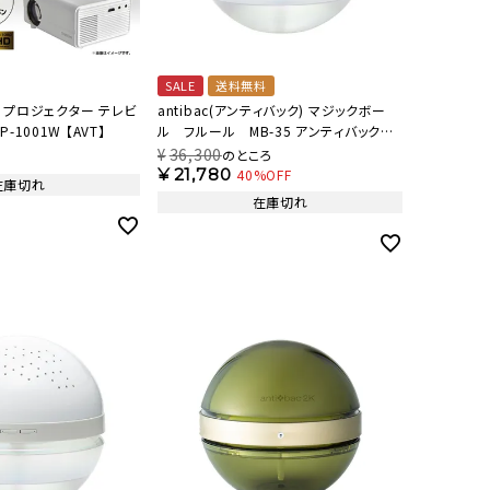
SALE
送料無料
ン) プロジェクター テレビ
antibac(アンティバック) マジックボー
-1001W 【AVT】
ル フルール MB-35 アンティバック定
番柄 【AB】
¥
36,300
のところ
¥
21,780
40%OFF
在庫切れ
在庫切れ