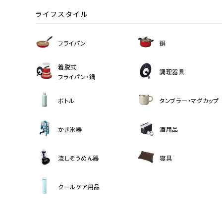
ライフスタイル
フライパン
鍋
着脱式
調理器具
フライパン・鍋
ボトル
タンブラー・マグカップ
かき氷器
酒用品
流しそうめん器
寝具
クールケア用品