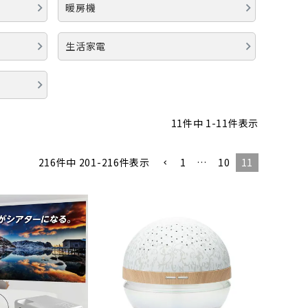
暖房機
オーディオ
その他
生活家電
11
件中
1
-
11
件表示
1
…
10
11
216
件中
201
-
216
件表示