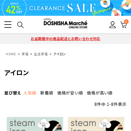
0
お盆期間中の商品配送とお問い合わせ対応
HOME
家電
生活家電
アイロン
アイロン
並び替え
人気順
新着順
価格が安い順
価格が高い順
8
件中
1
-
8
件表示