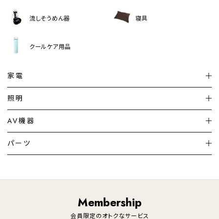
流しそうめん器
寝具
クールケア用品
家電
扇風機
サーキュレーター
照明
シーリングライト
シーリングファンライト
AV機器
加湿器・空気清浄機
ディフューザー
テレビ
ディスプレイ
パーツ
LED電球・LED直管・
ペンダントライト
デスクライト
暖房機
掃除機
ライフスタイル
家電
オーディオ
その他
調理家電
生活家電
照明
Membership
美容・健康家電
会員限定のオトクなサービス